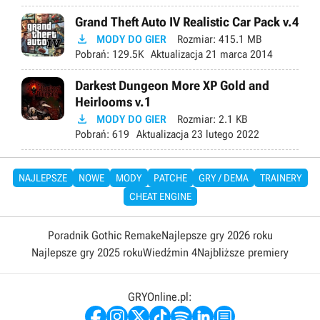
Grand Theft Auto IV Realistic Car Pack v.4

MODY DO GIER
Rozmiar:
415.1 MB
Pobrań:
129.5K
Aktualizacja
21 marca 2014
Darkest Dungeon More XP Gold and
Heirlooms v.1

MODY DO GIER
Rozmiar:
2.1 KB
Pobrań:
619
Aktualizacja
23 lutego 2022
NAJLEPSZE
NOWE
MODY
PATCHE
GRY / DEMA
TRAINERY
CHEAT ENGINE
Poradnik Gothic Remake
Najlepsze gry 2026 roku
Najlepsze gry 2025 roku
Wiedźmin 4
Najbliższe premiery
GRYOnline.pl: