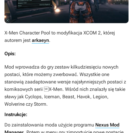
X-Men Character Pool
to modyfikacja
XCOM 2
, której
autorem jest
arkaeyn
.
Opis:
Mod wprowadza do gry zestaw kilkudziesięciu nowych
postaci, które możemy zwerbować. Wszystkie one
stanowią zaadaptowane wersje najsłynniejszych postaci z
komiksowych serii 
X-Men
. Wśród nich znalazły się takie
sławy jak Cyclops, Iceman, Beast, Havok, Legion,
Wolverine czy Storm.
Instrukcje:
Do zainstalowania moda użyjcie programu
Nexus Mod
Manager
. Potem w menu gry zimportujcie nowe postacie.