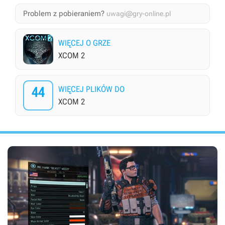
Problem z pobieraniem?
uwagi@gry-online.pl
WIĘCEJ O GRZE
XCOM 2
44
WIĘCEJ PLIKÓW DO
XCOM 2