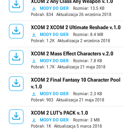

XCOM 2 Any Class Any Weapon v.1.0

MODY DO GIER
Rozmiar:
13.5 KB
Pobrań:
834
Aktualizacja
26 września 2018

XCOM 2 XCOM 2 Ultimate Reshade v.1.0

MODY DO GIER
Rozmiar:
8.4 MB
Pobrań:
1.2K
Aktualizacja
2 września 2018

XCOM 2 Mass Effect Characters v.2.0

MODY DO GIER
Rozmiar:
7.8 KB
Pobrań:
1.7K
Aktualizacja
21 maja 2018

XCOM 2 Final Fantasy 10 Character Pool
v.1.0

MODY DO GIER
Rozmiar:
2.3 KB
Pobrań:
903
Aktualizacja
21 maja 2018

XCOM 2 LUT's PACK v.1.0

MODY DO GIER
Rozmiar:
3 MB
Pobrań:
1K
Aktualizacja
5 marca 2018