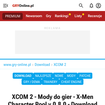




Newsroom
Gry
Rankingi
Listy
Recenzje
PREMIUM
www.gry-online.pl
Download
XCOM 2


DOWNLOAD
NAJLEPSZE
NOWE
MODY
PATCHE
GRY / DEMA
TRAINERY
CHEAT ENGINE
XCOM 2 - Mody do gier - X-Men
Character Pool v.0.8.0 - Download