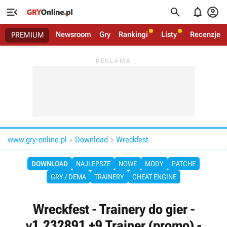




Newsroom
Gry
Rankingi
Listy
Recenzje
PREMIUM
www.gry-online.pl
Download
Wreckfest


DOWNLOAD
NAJLEPSZE
NOWE
MODY
PATCHE
GRY / DEMA
TRAINERY
CHEAT ENGINE
Wreckfest - Trainery do gier -
v1.232891 +9 Trainer (promo) -