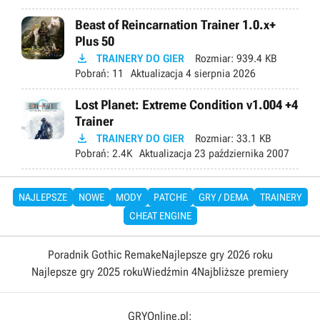
Beast of Reincarnation Trainer 1.0.x+
Plus 50

TRAINERY DO GIER
Rozmiar:
939.4 KB
Pobrań:
11
Aktualizacja
4 sierpnia 2026
Lost Planet: Extreme Condition v1.004 +4
Trainer

TRAINERY DO GIER
Rozmiar:
33.1 KB
Pobrań:
2.4K
Aktualizacja
23 października 2007
NAJLEPSZE
NOWE
MODY
PATCHE
GRY / DEMA
TRAINERY
CHEAT ENGINE
Poradnik Gothic Remake
Najlepsze gry 2026 roku
Najlepsze gry 2025 roku
Wiedźmin 4
Najbliższe premiery
GRYOnline.pl: