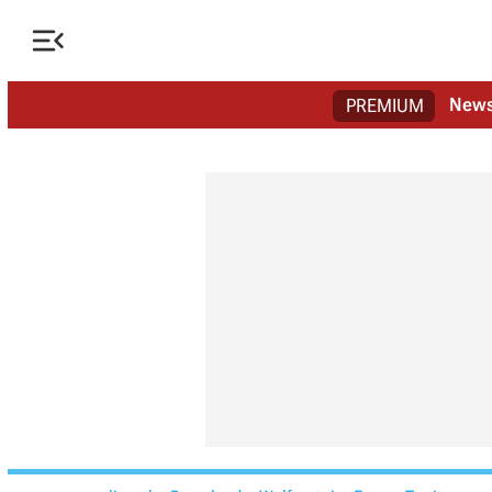

New
PREMIUM