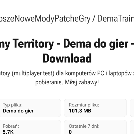
psze
Nowe
Mody
Patche
Gry / Dema
Trai
 Territory - Dema do gier -
Download
itory (multiplayer test) dla komputerów PC i laptopó
pobieranie. Miłej zabawy!
Typ pliku:
Rozmiar pliku:
Dema do gier
101.3 MB
Pobrań:
Ostatnie 7 dni:
5.7K
0