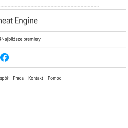
heat Engine
4
Najbliższe premiery
spół
Praca
Kontakt
Pomoc