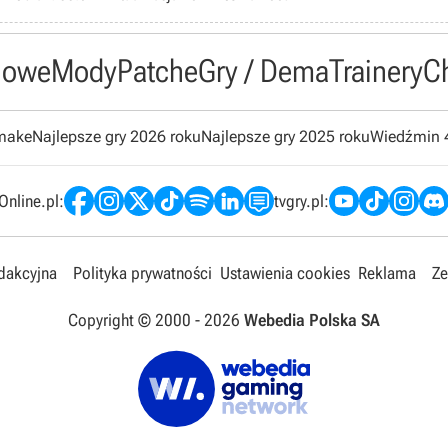
owe
Mody
Patche
Gry / Dema
Trainery
C
emake
Najlepsze gry 2026 roku
Najlepsze gry 2025 roku
Wiedźmin 
nline.pl:
tvgry.pl:
edakcyjna
Polityka prywatności
Ustawienia cookies
Reklama
Ze
Copyright © 2000 -
2026
Webedia Polska SA