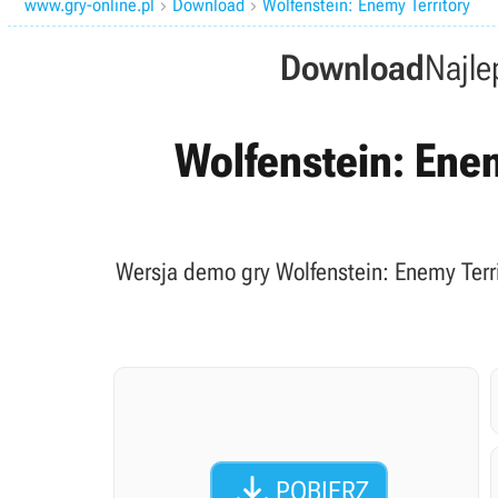
www.gry-online.pl
Download
Wolfenstein: Enemy Territory


Download
Najle
Wolfenstein: Enemy
Wersja demo gry Wolfenstein: Enemy Terr

POBIERZ