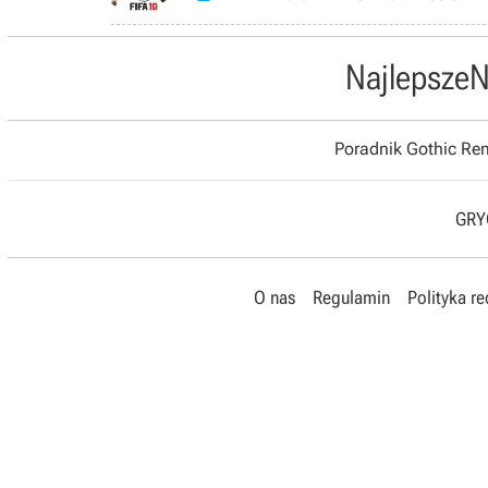
Najlepsze
N
Poradnik Gothic R
GRYO
O nas
Regulamin
Polityka r