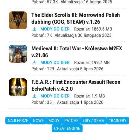
Pobrań:
57.3K
Aktualizacja
16 lutego 2025
The Elder Scrolls III: Morrowind Polish
dubbing (GOG, STEAM) v.1.26

MODY DO GIER
Rozmiar:
1869.6 MB
Pobrań:
7K
Aktualizacja
30 listopada 2023
Medieval II: Total War - Królestwa M2EX
v.21.06

MODY DO GIER
Rozmiar:
199.7 MB
Pobrań:
129
Aktualizacja
5 lipca 2026
F.E.A.R.: First Encounter Assault Recon
EchoPatch v.4.2.0

MODY DO GIER
Rozmiar:
1.9 MB
Pobrań:
351
Aktualizacja
1 lipca 2026
NAJLEPSZE
NOWE
MODY
PATCHE
GRY / DEMA
TRAINERY
CHEAT ENGINE