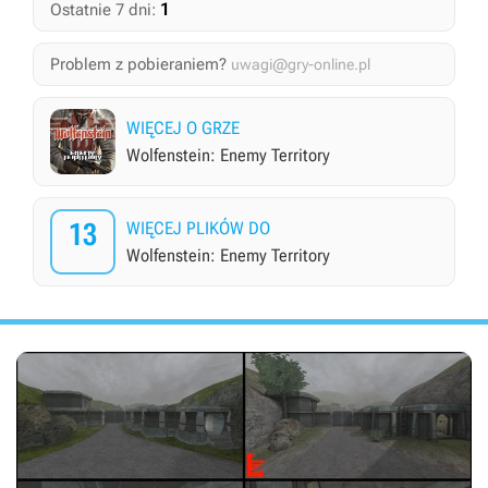
1
Ostatnie 7 dni:
Problem z pobieraniem?
uwagi@gry-online.pl
WIĘCEJ O GRZE
Wolfenstein: Enemy Territory
13
WIĘCEJ PLIKÓW DO
Wolfenstein: Enemy Territory