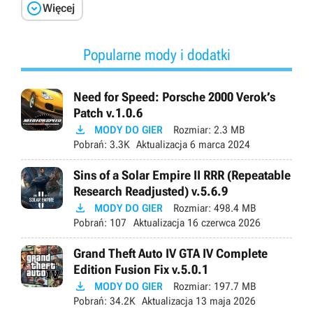

Więcej
Popularne mody i dodatki
Need for Speed: Porsche 2000 Verok’s
Patch v.1.0.6

MODY DO GIER
Rozmiar:
2.3 MB
Pobrań:
3.3K
Aktualizacja
6 marca 2024
Sins of a Solar Empire II RRR (Repeatable
Research Readjusted) v.5.6.9

MODY DO GIER
Rozmiar:
498.4 MB
Pobrań:
107
Aktualizacja
16 czerwca 2026
Grand Theft Auto IV GTA IV Complete
Edition Fusion Fix v.5.0.1

MODY DO GIER
Rozmiar:
197.7 MB
Pobrań:
34.2K
Aktualizacja
13 maja 2026