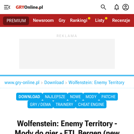




Newsroom
Gry
Rankingi
Listy
Recenzje
PREMIUM
www.gry-online.pl
Download
Wolfenstein: Enemy Territory


DOWNLOAD
NAJLEPSZE
NOWE
MODY
PATCHE
GRY / DEMA
TRAINERY
CHEAT ENGINE
Wolfenstein: Enemy Territory -
Mody do gier - ETL Bergen (new