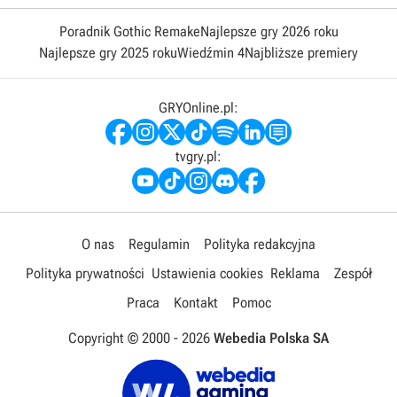
Poradnik Gothic Remake
Najlepsze gry 2026 roku
Najlepsze gry 2025 roku
Wiedźmin 4
Najbliższe premiery
GRYOnline.pl:
tvgry.pl:
O nas
Regulamin
Polityka redakcyjna
Polityka prywatności
Ustawienia cookies
Reklama
Zespół
Praca
Kontakt
Pomoc
Copyright © 2000 -
2026
Webedia Polska SA