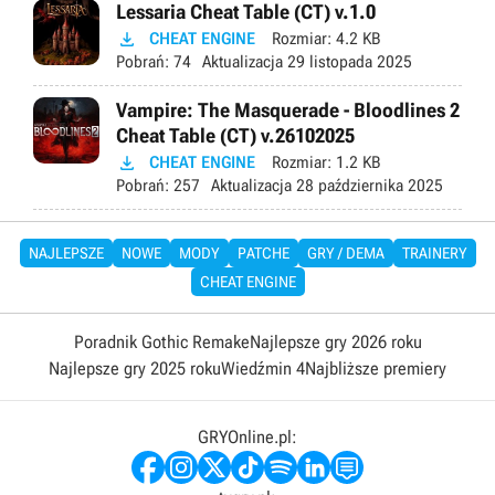
Lessaria Cheat Table (CT) v.1.0

CHEAT ENGINE
Rozmiar:
4.2 KB
Pobrań:
74
Aktualizacja
29 listopada 2025
Vampire: The Masquerade - Bloodlines 2
Cheat Table (CT) v.26102025

CHEAT ENGINE
Rozmiar:
1.2 KB
Pobrań:
257
Aktualizacja
28 października 2025
NAJLEPSZE
NOWE
MODY
PATCHE
GRY / DEMA
TRAINERY
CHEAT ENGINE
Poradnik Gothic Remake
Najlepsze gry 2026 roku
Najlepsze gry 2025 roku
Wiedźmin 4
Najbliższe premiery
GRYOnline.pl: