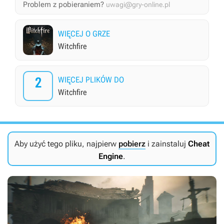
Problem z pobieraniem?
uwagi@gry-online.pl
WIĘCEJ O GRZE
Witchfire
2
WIĘCEJ PLIKÓW DO
Witchfire
Aby użyć tego pliku, najpierw
pobierz
i zainstaluj
Cheat
Engine
.