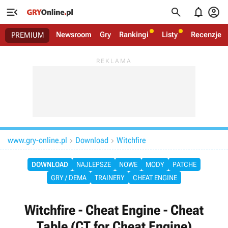




Newsroom
Gry
Rankingi
Listy
Recenzje
PREMIUM
www.gry-online.pl
Download
Witchfire


DOWNLOAD
NAJLEPSZE
NOWE
MODY
PATCHE
GRY / DEMA
TRAINERY
CHEAT ENGINE
Witchfire - Cheat Engine - Cheat
Table (CT for Cheat Engine)