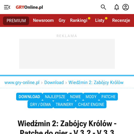




Newsroom
Gry
Rankingi
Listy
Recenzje
PREMIUM
www.gry-online.pl
Download
Wiedźmin 2: Zabójcy Królów


DOWNLOAD
NAJLEPSZE
NOWE
MODY
PATCHE
GRY / DEMA
TRAINERY
CHEAT ENGINE
Wiedźmin 2: Zabójcy Królów -
Patche do gier - V.3.2 - V.3.3