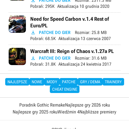

PATCHE DO GIER
Rozmiar:
2311.3 MB
Pobrań:
295K
Aktualizacja
10 grudnia 2020
Need for Speed Carbon v.1.4 Rest of
Euro/PL

PATCHE DO GIER
Rozmiar:
25.8 MB
Pobrań:
68.5K
Aktualizacja
13 czerwca 2007
Warcraft III: Reign of Chaos v.1.27a PL

PATCHE DO GIER
Rozmiar:
31.6 MB
Pobrań:
31.8K
Aktualizacja
24 kwietnia 2017
NAJLEPSZE
NOWE
MODY
PATCHE
GRY / DEMA
TRAINERY
CHEAT ENGINE
Poradnik Gothic Remake
Najlepsze gry 2026 roku
Najlepsze gry 2025 roku
Wiedźmin 4
Najbliższe premiery