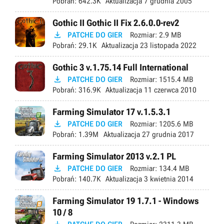
Pobrań:
642.3K
Aktualizacja
7 grudnia 2005
Gothic II Gothic II Fix 2.6.0.0-rev2

PATCHE DO GIER
Rozmiar:
2.9 MB
Pobrań:
29.1K
Aktualizacja
23 listopada 2022
Gothic 3 v.1.75.14 Full International

PATCHE DO GIER
Rozmiar:
1515.4 MB
Pobrań:
316.9K
Aktualizacja
11 czerwca 2010
Farming Simulator 17 v.1.5.3.1

PATCHE DO GIER
Rozmiar:
1205.6 MB
Pobrań:
1.39M
Aktualizacja
27 grudnia 2017
Farming Simulator 2013 v.2.1 PL

PATCHE DO GIER
Rozmiar:
134.4 MB
Pobrań:
140.7K
Aktualizacja
3 kwietnia 2014
Farming Simulator 19 1.7.1 - Windows
10 / 8