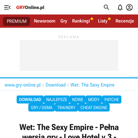




Newsroom
Gry
Rankingi
Listy
Recenzje
PREMIUM
www.gry-online.pl
Download
Wet: The Sexy Empire


DOWNLOAD
NAJLEPSZE
NOWE
MODY
PATCHE
GRY / DEMA
TRAINERY
CHEAT ENGINE
Wet: The Sexy Empire - Pełna
wersja gry - Love Hotel v.3 -