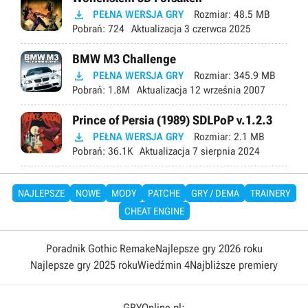

PEŁNA WERSJA GRY
Rozmiar:
48.5 MB
Pobrań:
724
Aktualizacja
3 czerwca 2025
BMW M3 Challenge

PEŁNA WERSJA GRY
Rozmiar:
345.9 MB
Pobrań:
1.8M
Aktualizacja
12 września 2007
Prince of Persia (1989) SDLPoP v.1.2.3

PEŁNA WERSJA GRY
Rozmiar:
2.1 MB
Pobrań:
36.1K
Aktualizacja
7 sierpnia 2024
NAJLEPSZE
NOWE
MODY
PATCHE
GRY / DEMA
TRAINERY
CHEAT ENGINE
Poradnik Gothic Remake
Najlepsze gry 2026 roku
Najlepsze gry 2025 roku
Wiedźmin 4
Najbliższe premiery
GRYOnline.pl: