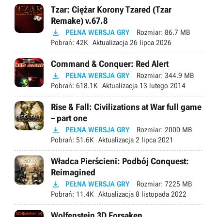
Tzar: Ciężar Korony Tzared (Tzar
Remake) v.67.8

PEŁNA WERSJA GRY
Rozmiar:
86.7 MB
Pobrań:
42K
Aktualizacja
26 lipca 2026
Command & Conquer: Red Alert

PEŁNA WERSJA GRY
Rozmiar:
344.9 MB
Pobrań:
618.1K
Aktualizacja
13 lutego 2014
Rise & Fall: Civilizations at War full game
– part one

PEŁNA WERSJA GRY
Rozmiar:
2000 MB
Pobrań:
51.6K
Aktualizacja
2 lipca 2021
Władca Pierścieni: Podbój Conquest:
Reimagined

PEŁNA WERSJA GRY
Rozmiar:
7225 MB
Pobrań:
11.4K
Aktualizacja
8 listopada 2022
Wolfenstein 3D Forsaken