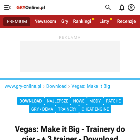




Newsroom
Gry
Rankingi
Listy
Recenzje
PREMIUM
www.gry-online.pl
Download
Vegas: Make it Big


DOWNLOAD
NAJLEPSZE
NOWE
MODY
PATCHE
GRY / DEMA
TRAINERY
CHEAT ENGINE
Vegas: Make it Big - Trainery do
gier - + 3 trainer - Download