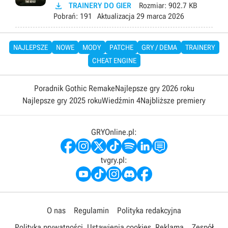

TRAINERY DO GIER
Rozmiar:
902.7 KB
Pobrań:
191
Aktualizacja
29 marca 2026
NAJLEPSZE
NOWE
MODY
PATCHE
GRY / DEMA
TRAINERY
CHEAT ENGINE
Poradnik Gothic Remake
Najlepsze gry 2026 roku
Najlepsze gry 2025 roku
Wiedźmin 4
Najbliższe premiery
GRYOnline.pl:
tvgry.pl:
O nas
Regulamin
Polityka redakcyjna
Polityka prywatności
Ustawienia cookies
Reklama
Zespół