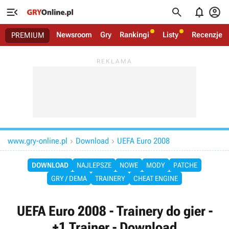




Newsroom
Gry
Rankingi
Listy
Recenzje
PREMIUM
www.gry-online.pl
Download
UEFA Euro 2008


DOWNLOAD
NAJLEPSZE
NOWE
MODY
PATCHE
GRY / DEMA
TRAINERY
CHEAT ENGINE
UEFA Euro 2008 - Trainery do gier -
+1 Trainer - Download