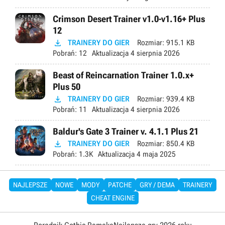
Crimson Desert Trainer v1.0-v1.16+ Plus
12

TRAINERY DO GIER
Rozmiar:
915.1 KB
Pobrań:
12
Aktualizacja
4 sierpnia 2026
Beast of Reincarnation Trainer 1.0.x+
Plus 50

TRAINERY DO GIER
Rozmiar:
939.4 KB
Pobrań:
11
Aktualizacja
4 sierpnia 2026
Baldur's Gate 3 Trainer v. 4.1.1 Plus 21

TRAINERY DO GIER
Rozmiar:
850.4 KB
Pobrań:
1.3K
Aktualizacja
4 maja 2025
NAJLEPSZE
NOWE
MODY
PATCHE
GRY / DEMA
TRAINERY
CHEAT ENGINE