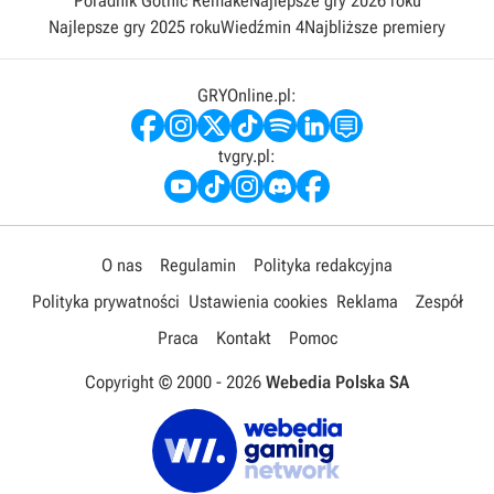
Poradnik Gothic Remake
Najlepsze gry 2026 roku
Najlepsze gry 2025 roku
Wiedźmin 4
Najbliższe premiery
GRYOnline.pl:
tvgry.pl:
O nas
Regulamin
Polityka redakcyjna
Polityka prywatności
Ustawienia cookies
Reklama
Zespół
Praca
Kontakt
Pomoc
Copyright © 2000 -
2026
Webedia Polska SA