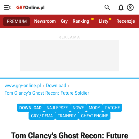




Newsroom
Gry
Rankingi
Listy
Recenzje
PREMIUM
www.gry-online.pl
Download


Tom Clancy's Ghost Recon: Future Soldier
DOWNLOAD
NAJLEPSZE
NOWE
MODY
PATCHE
GRY / DEMA
TRAINERY
CHEAT ENGINE
Tom Clancy's Ghost Recon: Future