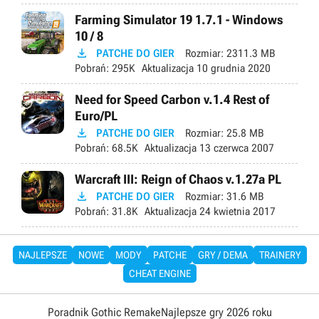
Farming Simulator 19 1.7.1 - Windows
10 / 8

PATCHE DO GIER
Rozmiar:
2311.3 MB
Pobrań:
295K
Aktualizacja
10 grudnia 2020
Need for Speed Carbon v.1.4 Rest of
Euro/PL

PATCHE DO GIER
Rozmiar:
25.8 MB
Pobrań:
68.5K
Aktualizacja
13 czerwca 2007
Warcraft III: Reign of Chaos v.1.27a PL

PATCHE DO GIER
Rozmiar:
31.6 MB
Pobrań:
31.8K
Aktualizacja
24 kwietnia 2017
NAJLEPSZE
NOWE
MODY
PATCHE
GRY / DEMA
TRAINERY
CHEAT ENGINE
Poradnik Gothic Remake
Najlepsze gry 2026 roku