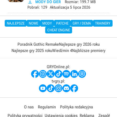

MODY DO GIER
Rozmiar:
199.7 MB
Pobrań:
129
Aktualizacja
5 lipca 2026
NAJLEPSZE
NOWE
MODY
PATCHE
GRY / DEMA
TRAINERY
CHEAT ENGINE
Poradnik Gothic Remake
Najlepsze gry 2026 roku
Najlepsze gry 2025 roku
Wiedźmin 4
Najbliższe premiery
GRYOnline.pl:
tvgry.pl:
O nas
Regulamin
Polityka redakcyjna
Polityka prywatności
Ustawienia cookies
Reklama
Zespół