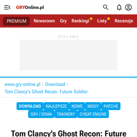




Newsroom
Gry
Rankingi
Listy
Recenzje
PREMIUM
www.gry-online.pl
Download


Tom Clancy's Ghost Recon: Future Soldier
DOWNLOAD
NAJLEPSZE
NOWE
MODY
PATCHE
GRY / DEMA
TRAINERY
CHEAT ENGINE
Tom Clancy's Ghost Recon: Future