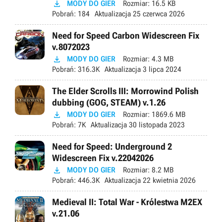

MODY DO GIER
Rozmiar:
16.5 KB
Pobrań:
184
Aktualizacja
25 czerwca 2026
Need for Speed Carbon Widescreen Fix
v.8072023

MODY DO GIER
Rozmiar:
4.3 MB
Pobrań:
316.3K
Aktualizacja
3 lipca 2024
The Elder Scrolls III: Morrowind Polish
dubbing (GOG, STEAM) v.1.26

MODY DO GIER
Rozmiar:
1869.6 MB
Pobrań:
7K
Aktualizacja
30 listopada 2023
Need for Speed: Underground 2
Widescreen Fix v.22042026

MODY DO GIER
Rozmiar:
8.2 MB
Pobrań:
446.3K
Aktualizacja
22 kwietnia 2026
Medieval II: Total War - Królestwa M2EX
v.21.06