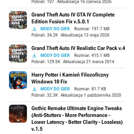
Pobrań:
107
Aktualizacja
16 czerwca 2026
Grand Theft Auto IV GTA IV Complete
Edition Fusion Fix v.5.0.1

MODY DO GIER
Rozmiar:
197.7 MB
Pobrań:
34.2K
Aktualizacja
13 maja 2026
Grand Theft Auto IV Realistic Car Pack v.4

MODY DO GIER
Rozmiar:
415.1 MB
Pobrań:
129.5K
Aktualizacja
21 marca 2014
Harry Potter i Kamień Filozoficzny
Windows 10 Fix

MODY DO GIER
Rozmiar:
81.7 KB
Pobrań:
32.3K
Aktualizacja
1 października 2020
Gothic Remake Ultimate Engine Tweaks
(Anti-Stutters - More Performance -
Lower Latency - Better Clarity - Lossless)
v.1.5