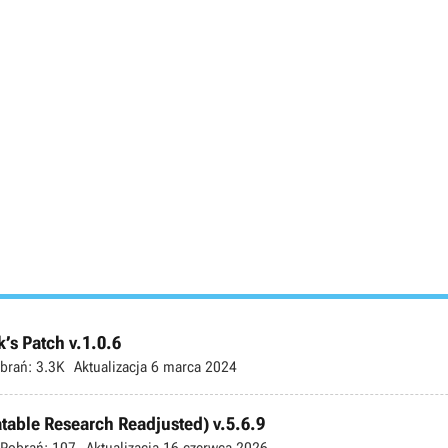
’s Patch v.1.0.6
brań:
3.3K
Aktualizacja
6 marca 2024
atable Research Readjusted) v.5.6.9
Pobrań:
107
Aktualizacja
16 czerwca 2026