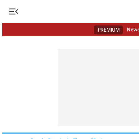

New
PREMIUM