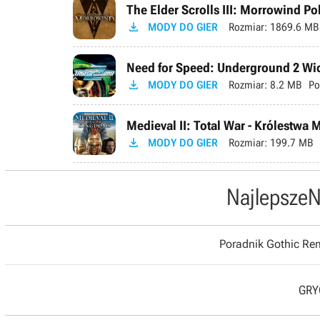
The Elder Scrolls III: Morrowind P

MODY DO GIER
Rozmiar:
1869.6 MB
Need for Speed: Underground 2 Wid

MODY DO GIER
Rozmiar:
8.2 MB
Po
Medieval II: Total War - Królestwa 

MODY DO GIER
Rozmiar:
199.7 MB
Najlepsze
N
Poradnik Gothic R
GRYO