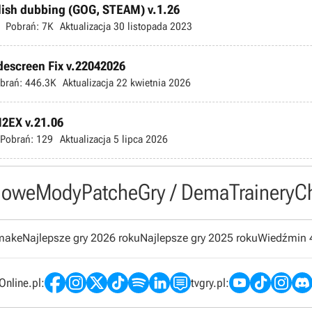
olish dubbing (GOG, STEAM) v.1.26
Pobrań:
7K
Aktualizacja
30 listopada 2023
escreen Fix v.22042026
brań:
446.3K
Aktualizacja
22 kwietnia 2026
M2EX v.21.06
Pobrań:
129
Aktualizacja
5 lipca 2026
owe
Mody
Patche
Gry / Dema
Trainery
C
emake
Najlepsze gry 2026 roku
Najlepsze gry 2025 roku
Wiedźmin 
nline.pl:
tvgry.pl: