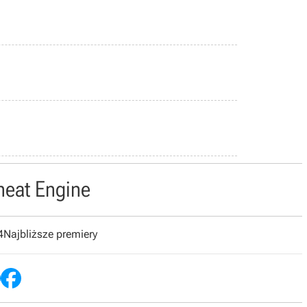
heat Engine
4
Najbliższe premiery