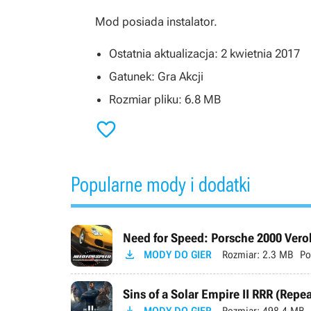
Mod posiada instalator.
Ostatnia aktualizacja: 2 kwietnia 2017
Gatunek: Gra Akcji
Rozmiar pliku: 6.8 MB

Popularne mody i dodatki
Need for Speed: Porsche 2000 Verok

MODY DO GIER
Rozmiar:
2.3 MB
Po
Sins of a Solar Empire II RRR (Repe
MODY DO GIER
Rozmiar:
498.4 MB