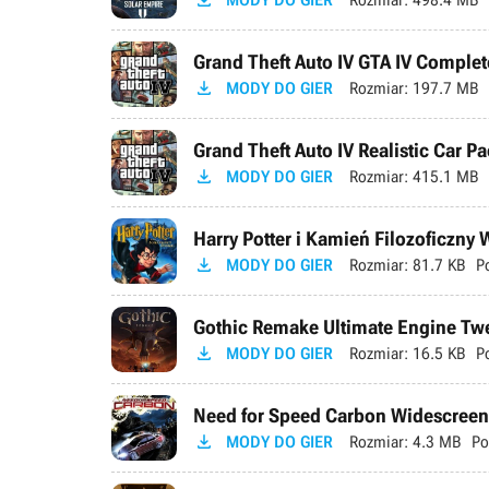

Grand Theft Auto IV GTA IV Complete

MODY DO GIER
Rozmiar:
197.7 MB
Grand Theft Auto IV Realistic Car Pa

MODY DO GIER
Rozmiar:
415.1 MB
Harry Potter i Kamień Filozoficzny

MODY DO GIER
Rozmiar:
81.7 KB
P
Gothic Remake Ultimate Engine Tweak

MODY DO GIER
Rozmiar:
16.5 KB
P
Need for Speed Carbon Widescreen 

MODY DO GIER
Rozmiar:
4.3 MB
Po