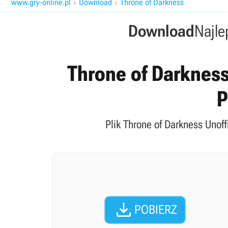
www.gry-online.pl
Download
Throne of Darkness


Download
Najle
Throne of Darkness 
P
Plik Throne of Darkness Unoff

POBIERZ