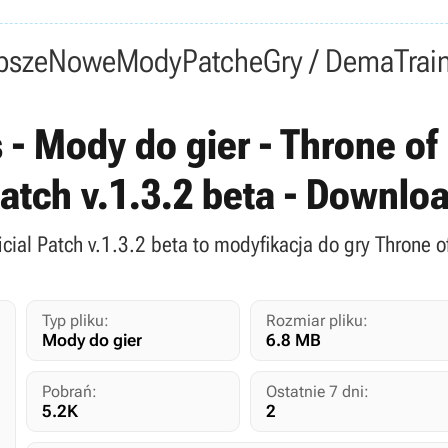
psze
Nowe
Mody
Patche
Gry / Dema
Trai
- Mody do gier - Throne of
atch v.1.3.2 beta - Downlo
icial Patch v.1.3.2 beta to modyfikacja do gry Throne 
Typ pliku:
Rozmiar pliku:
Mody do gier
6.8 MB
Pobrań:
Ostatnie 7 dni:
5.2K
2