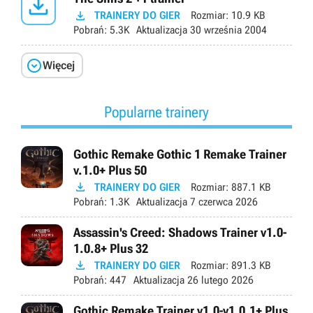


TRAINERY DO GIER
Rozmiar:
10.9 KB
Pobrań:
5.3K
Aktualizacja
30 września 2004

Więcej
Popularne trainery
Gothic Remake Gothic 1 Remake Trainer
v.1.0+ Plus 50

TRAINERY DO GIER
Rozmiar:
887.1 KB
Pobrań:
1.3K
Aktualizacja
7 czerwca 2026
Assassin's Creed: Shadows Trainer v1.0-
1.0.8+ Plus 32

TRAINERY DO GIER
Rozmiar:
891.3 KB
Pobrań:
447
Aktualizacja
26 lutego 2026
Gothic Remake Trainer v1.0-v1.0.1+ Plus