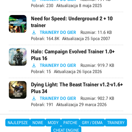
Pobrań:
230
Aktualizacja
8 maja 2025
Need for Speed: Underground 2 + 10
trainer

TRAINERY DO GIER
Rozmiar:
11.6 KB
Pobrań:
164.8K
Aktualizacja
25 lipca 2007
Halo: Campaign Evolved Trainer 1.0+
Plus 16

TRAINERY DO GIER
Rozmiar:
919.7 KB
Pobrań:
15
Aktualizacja
26 lipca 2026
Dying Light: The Beast Trainer v1.2-v1.6+
Plus 34

TRAINERY DO GIER
Rozmiar:
902.7 KB
Pobrań:
191
Aktualizacja
29 marca 2026
NAJLEPSZE
NOWE
MODY
PATCHE
GRY / DEMA
TRAINERY
CHEAT ENGINE