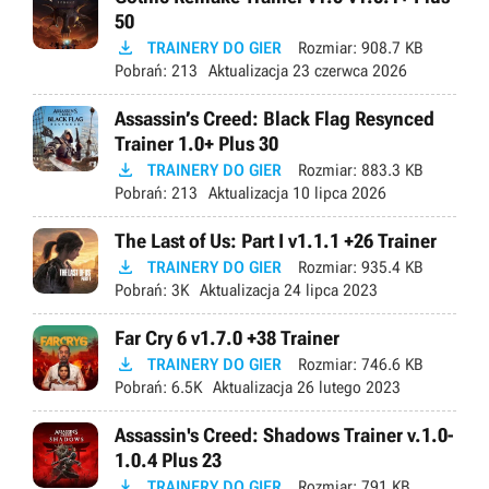
50

TRAINERY DO GIER
Rozmiar:
908.7 KB
Pobrań:
213
Aktualizacja
23 czerwca 2026
Assassin’s Creed: Black Flag Resynced
Trainer 1.0+ Plus 30

TRAINERY DO GIER
Rozmiar:
883.3 KB
Pobrań:
213
Aktualizacja
10 lipca 2026
The Last of Us: Part I v1.1.1 +26 Trainer

TRAINERY DO GIER
Rozmiar:
935.4 KB
Pobrań:
3K
Aktualizacja
24 lipca 2023
Far Cry 6 v1.7.0 +38 Trainer

TRAINERY DO GIER
Rozmiar:
746.6 KB
Pobrań:
6.5K
Aktualizacja
26 lutego 2023
Assassin's Creed: Shadows Trainer v.1.0-
1.0.4 Plus 23

TRAINERY DO GIER
Rozmiar:
791 KB