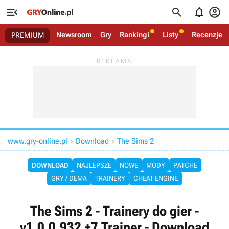




Newsroom
Gry
Rankingi
Listy
Recenzje
PREMIUM
www.gry-online.pl
Download
The Sims 2


DOWNLOAD
NAJLEPSZE
NOWE
MODY
PATCHE
GRY / DEMA
TRAINERY
CHEAT ENGINE
The Sims 2 - Trainery do gier -
v1.0.0.932 +7 Trainer - Download