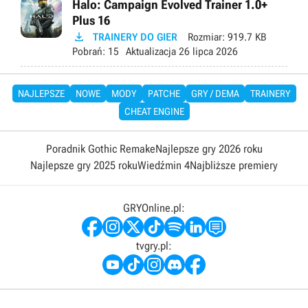
Halo: Campaign Evolved Trainer 1.0+
Plus 16

TRAINERY DO GIER
Rozmiar:
919.7 KB
Pobrań:
15
Aktualizacja
26 lipca 2026
NAJLEPSZE
NOWE
MODY
PATCHE
GRY / DEMA
TRAINERY
CHEAT ENGINE
Poradnik Gothic Remake
Najlepsze gry 2026 roku
Najlepsze gry 2025 roku
Wiedźmin 4
Najbliższe premiery
GRYOnline.pl:
tvgry.pl: