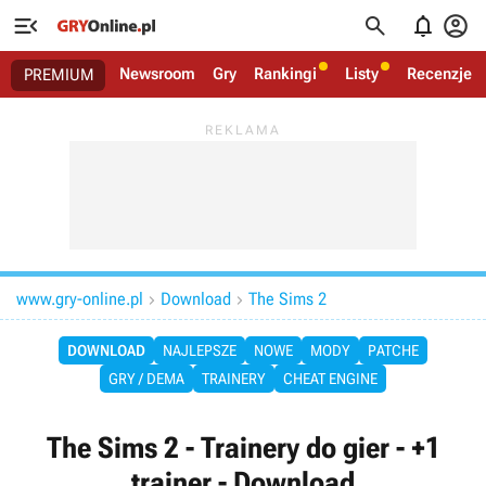




Newsroom
Gry
Rankingi
Listy
Recenzje
PREMIUM
www.gry-online.pl
Download
The Sims 2


DOWNLOAD
NAJLEPSZE
NOWE
MODY
PATCHE
GRY / DEMA
TRAINERY
CHEAT ENGINE
The Sims 2 - Trainery do gier - +1
trainer - Download