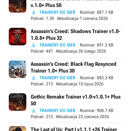
v.1.0+ Plus 50

TRAINERY DO GIER
Rozmiar:
887.1 KB
Pobrań:
1.3K
Aktualizacja
7 czerwca 2026
Assassin's Creed: Shadows Trainer v1.0-
1.0.8+ Plus 32

TRAINERY DO GIER
Rozmiar:
891.3 KB
Pobrań:
447
Aktualizacja
26 lutego 2026
Assassin’s Creed: Black Flag Resynced
Trainer 1.0+ Plus 30

TRAINERY DO GIER
Rozmiar:
883.3 KB
Pobrań:
213
Aktualizacja
10 lipca 2026
Gothic Remake Trainer v1.0-v1.0.1+ Plus
50

TRAINERY DO GIER
Rozmiar:
908.7 KB
Pobrań:
213
Aktualizacja
23 czerwca 2026
The Last of Us: Part I v1.1.1 +26 Trainer