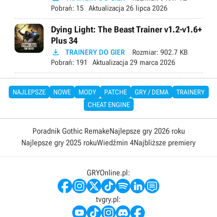
Pobrań:
15
Aktualizacja
26 lipca 2026
Dying Light: The Beast Trainer v1.2-v1.6+
Plus 34

TRAINERY DO GIER
Rozmiar:
902.7 KB
Pobrań:
191
Aktualizacja
29 marca 2026
NAJLEPSZE
NOWE
MODY
PATCHE
GRY / DEMA
TRAINERY
CHEAT ENGINE
Poradnik Gothic Remake
Najlepsze gry 2026 roku
Najlepsze gry 2025 roku
Wiedźmin 4
Najbliższe premiery
GRYOnline.pl:
tvgry.pl: