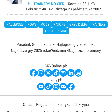

TRAINERY DO GIER
Rozmiar:
33.1 KB
Pobrań:
2.4K
Aktualizacja
23 października 2007
NAJLEPSZE
NOWE
MODY
PATCHE
GRY / DEMA
TRAINERY
CHEAT ENGINE
Poradnik Gothic Remake
Najlepsze gry 2026 roku
Najlepsze gry 2025 roku
Wiedźmin 4
Najbliższe premiery
GRYOnline.pl:
tvgry.pl:
O nas
Regulamin
Polityka redakcyjna