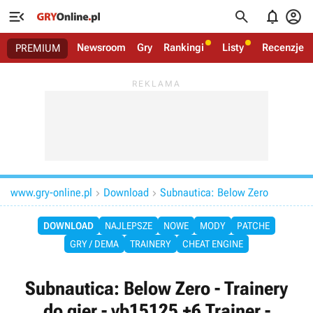




Newsroom
Gry
Rankingi
Listy
Recenzje
PREMIUM
www.gry-online.pl
Download
Subnautica: Below Zero


DOWNLOAD
NAJLEPSZE
NOWE
MODY
PATCHE
GRY / DEMA
TRAINERY
CHEAT ENGINE
Subnautica: Below Zero - Trainery
do gier - vb15125 +6 Trainer -