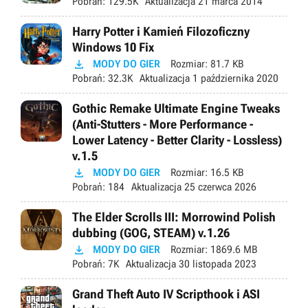
Pobrań:
129.5K
Aktualizacja
21 marca 2014
Harry Potter i Kamień Filozoficzny
Windows 10 Fix

MODY DO GIER
Rozmiar:
81.7 KB
Pobrań:
32.3K
Aktualizacja
1 października 2020
Gothic Remake Ultimate Engine Tweaks
(Anti-Stutters - More Performance -
Lower Latency - Better Clarity - Lossless)
v.1.5

MODY DO GIER
Rozmiar:
16.5 KB
Pobrań:
184
Aktualizacja
25 czerwca 2026
The Elder Scrolls III: Morrowind Polish
dubbing (GOG, STEAM) v.1.26

MODY DO GIER
Rozmiar:
1869.6 MB
Pobrań:
7K
Aktualizacja
30 listopada 2023
Grand Theft Auto IV Scripthook i ASI