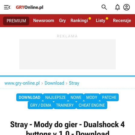




Newsroom
Gry
Rankingi
Listy
Recenzje
PREMIUM
www.gry-online.pl
Download
Stray


DOWNLOAD
NAJLEPSZE
NOWE
MODY
PATCHE
GRY / DEMA
TRAINERY
CHEAT ENGINE
Stray - Mody do gier - Dualshock 4
buttons v.1.0 - Download