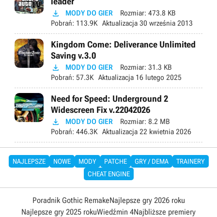
leader

MODY DO GIER
Rozmiar:
473.8 KB
Pobrań:
113.9K
Aktualizacja
30 września 2013
Kingdom Come: Deliverance Unlimited
Saving v.3.0

MODY DO GIER
Rozmiar:
31.3 KB
Pobrań:
57.3K
Aktualizacja
16 lutego 2025
Need for Speed: Underground 2
Widescreen Fix v.22042026

MODY DO GIER
Rozmiar:
8.2 MB
Pobrań:
446.3K
Aktualizacja
22 kwietnia 2026
NAJLEPSZE
NOWE
MODY
PATCHE
GRY / DEMA
TRAINERY
CHEAT ENGINE
Poradnik Gothic Remake
Najlepsze gry 2026 roku
Najlepsze gry 2025 roku
Wiedźmin 4
Najbliższe premiery