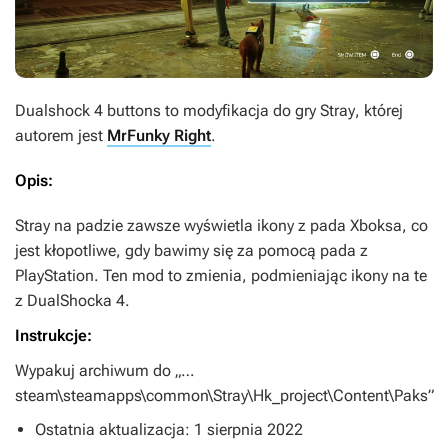
Dualshock 4 buttons
to modyfikacja do gry
Stray
, której
autorem jest
MrFunky Right
.
Opis:
Stray
na padzie zawsze wyświetla ikony z pada Xboksa, co
jest kłopotliwe, gdy bawimy się za pomocą pada z
PlayStation. Ten mod to zmienia, podmieniając ikony na te
z DualShocka 4.
Instrukcje:
Wypakuj archiwum do „…
steam\steamapps\common\Stray\Hk_project\Content\Paks”
Ostatnia aktualizacja: 1 sierpnia 2022