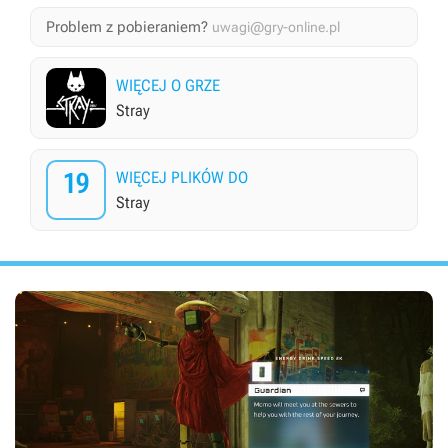
Problem z pobieraniem?
uwagi@gry-online.pl
WIĘCEJ O GRZE
Stray
19
WIĘCEJ PLIKÓW DO
Stray