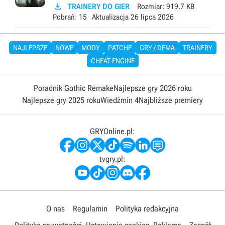

TRAINERY DO GIER
Rozmiar:
919.7 KB
Pobrań:
15
Aktualizacja
26 lipca 2026
NAJLEPSZE
NOWE
MODY
PATCHE
GRY / DEMA
TRAINERY
CHEAT ENGINE
Poradnik Gothic Remake
Najlepsze gry 2026 roku
Najlepsze gry 2025 roku
Wiedźmin 4
Najbliższe premiery
GRYOnline.pl:
tvgry.pl:
O nas
Regulamin
Polityka redakcyjna