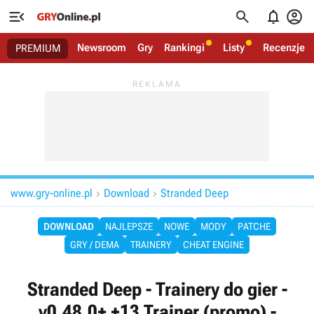




Newsroom
Gry
Rankingi
Listy
Recenzje
PREMIUM
www.gry-online.pl
Download
Stranded Deep


DOWNLOAD
NAJLEPSZE
NOWE
MODY
PATCHE
GRY / DEMA
TRAINERY
CHEAT ENGINE
Stranded Deep - Trainery do gier -
v0.48.0+ +13 Trainer (promo) -