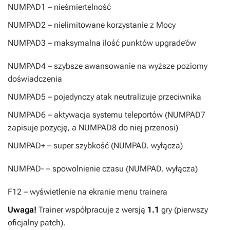
NUMPAD1
– nieśmiertelność
NUMPAD2
– nielimitowane korzystanie z Mocy
NUMPAD3
– maksymalna ilość punktów upgrade’ów
NUMPAD4
– szybsze awansowanie na wyższe poziomy
doświadczenia
NUMPAD5
– pojedynczy atak neutralizuje przeciwnika
NUMPAD6
– aktywacja systemu teleportów (
NUMPAD7
zapisuje pozycję, a
NUMPAD8
do niej przenosi)
NUMPAD+
– super szybkość (
NUMPAD.
wyłącza)
NUMPAD-
– spowolnienie czasu (
NUMPAD.
wyłącza)
F12
– wyświetlenie na ekranie menu trainera
Uwaga!
Trainer współpracuje z wersją
1.1
gry (pierwszy
oficjalny patch).