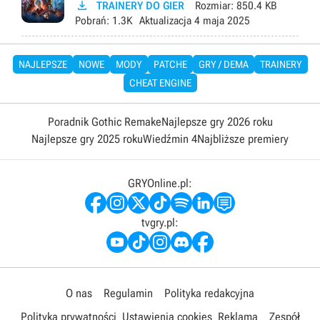

TRAINERY DO GIER
Rozmiar:
850.4 KB
Pobrań:
1.3K
Aktualizacja
4 maja 2025
NAJLEPSZE
NOWE
MODY
PATCHE
GRY / DEMA
TRAINERY
CHEAT ENGINE
Poradnik Gothic Remake
Najlepsze gry 2026 roku
Najlepsze gry 2025 roku
Wiedźmin 4
Najbliższe premiery
GRYOnline.pl:
tvgry.pl:
O nas
Regulamin
Polityka redakcyjna
Polityka prywatności
Ustawienia cookies
Reklama
Zespół