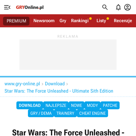




Newsroom
Gry
Rankingi
Listy
Recenzje
PREMIUM
www.gry-online.pl
Download


Star Wars: The Force Unleashed - Ultimate Sith Edition
DOWNLOAD
NAJLEPSZE
NOWE
MODY
PATCHE
GRY / DEMA
TRAINERY
CHEAT ENGINE
Star Wars: The Force Unleashed -