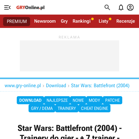




Newsroom
Gry
Rankingi
Listy
Recenzje
PREMIUM
www.gry-online.pl
Download
Star Wars: Battlefront (2004)


DOWNLOAD
NAJLEPSZE
NOWE
MODY
PATCHE
GRY / DEMA
TRAINERY
CHEAT ENGINE
Star Wars: Battlefront (2004) -
Trainery do gier - + 7 trainer -