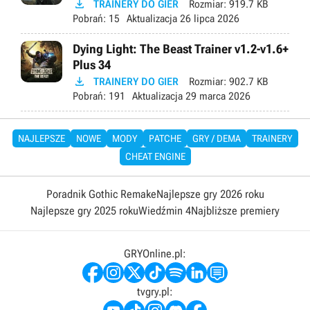

TRAINERY DO GIER
Rozmiar:
919.7 KB
Pobrań:
15
Aktualizacja
26 lipca 2026
Dying Light: The Beast Trainer v1.2-v1.6+
Plus 34

TRAINERY DO GIER
Rozmiar:
902.7 KB
Pobrań:
191
Aktualizacja
29 marca 2026
NAJLEPSZE
NOWE
MODY
PATCHE
GRY / DEMA
TRAINERY
CHEAT ENGINE
Poradnik Gothic Remake
Najlepsze gry 2026 roku
Najlepsze gry 2025 roku
Wiedźmin 4
Najbliższe premiery
GRYOnline.pl:
tvgry.pl: