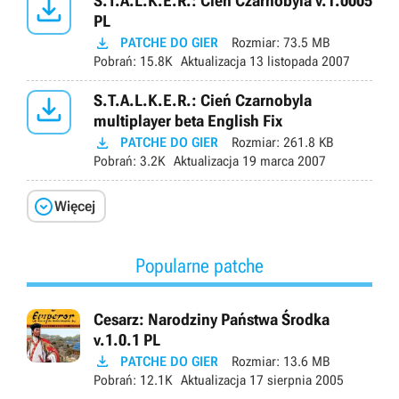

S.T.A.L.K.E.R.: Cień Czarnobyla v.1.0005
PL

PATCHE DO GIER
Rozmiar:
73.5 MB
Pobrań:
15.8K
Aktualizacja
13 listopada 2007

S.T.A.L.K.E.R.: Cień Czarnobyla
multiplayer beta English Fix

PATCHE DO GIER
Rozmiar:
261.8 KB
Pobrań:
3.2K
Aktualizacja
19 marca 2007

Więcej
Popularne patche
Cesarz: Narodziny Państwa Środka
v.1.0.1 PL

PATCHE DO GIER
Rozmiar:
13.6 MB
Pobrań:
12.1K
Aktualizacja
17 sierpnia 2005