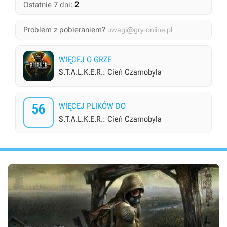
2
Ostatnie 7 dni:
Problem z pobieraniem?
uwagi@gry-online.pl
WIĘCEJ O GRZE
S.T.A.L.K.E.R.: Cień Czarnobyla
56
WIĘCEJ PLIKÓW DO
S.T.A.L.K.E.R.: Cień Czarnobyla