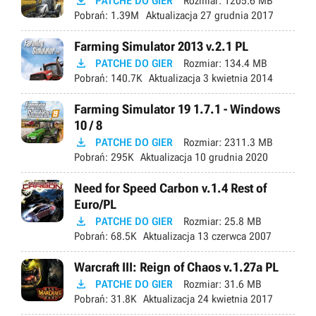

PATCHE DO GIER
Rozmiar:
1205.6 MB
Pobrań:
1.39M
Aktualizacja
27 grudnia 2017
Farming Simulator 2013 v.2.1 PL

PATCHE DO GIER
Rozmiar:
134.4 MB
Pobrań:
140.7K
Aktualizacja
3 kwietnia 2014
Farming Simulator 19 1.7.1 - Windows
10 / 8

PATCHE DO GIER
Rozmiar:
2311.3 MB
Pobrań:
295K
Aktualizacja
10 grudnia 2020
Need for Speed Carbon v.1.4 Rest of
Euro/PL

PATCHE DO GIER
Rozmiar:
25.8 MB
Pobrań:
68.5K
Aktualizacja
13 czerwca 2007
Warcraft III: Reign of Chaos v.1.27a PL

PATCHE DO GIER
Rozmiar:
31.6 MB
Pobrań:
31.8K
Aktualizacja
24 kwietnia 2017