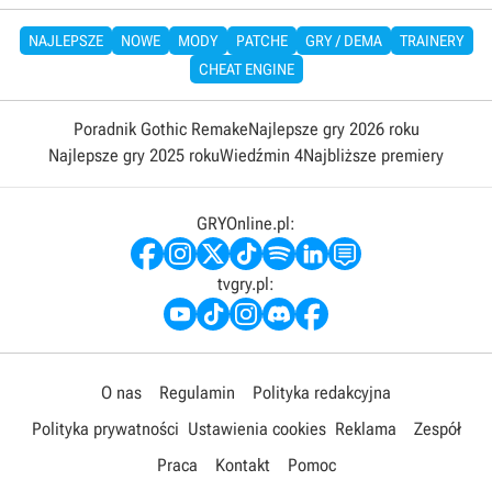
NAJLEPSZE
NOWE
MODY
PATCHE
GRY / DEMA
TRAINERY
CHEAT ENGINE
Poradnik Gothic Remake
Najlepsze gry 2026 roku
Najlepsze gry 2025 roku
Wiedźmin 4
Najbliższe premiery
GRYOnline.pl:
tvgry.pl:
O nas
Regulamin
Polityka redakcyjna
Polityka prywatności
Ustawienia cookies
Reklama
Zespół
Praca
Kontakt
Pomoc