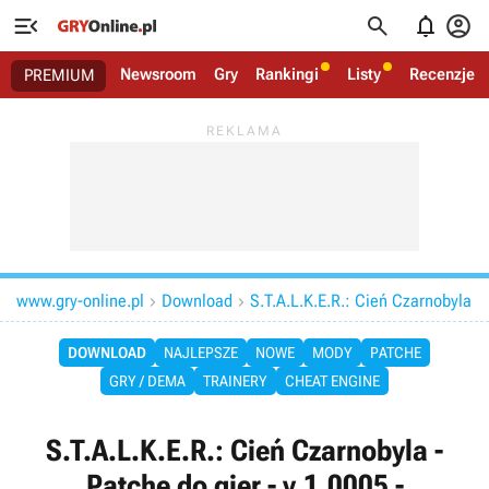




Newsroom
Gry
Rankingi
Listy
Recenzje
PREMIUM
www.gry-online.pl
Download
S.T.A.L.K.E.R.: Cień Czarnobyla


DOWNLOAD
NAJLEPSZE
NOWE
MODY
PATCHE
GRY / DEMA
TRAINERY
CHEAT ENGINE
S.T.A.L.K.E.R.: Cień Czarnobyla -
Patche do gier - v.1.0005 -