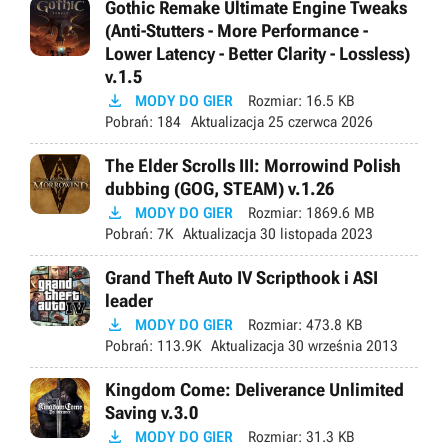
Gothic Remake Ultimate Engine Tweaks
(Anti-Stutters - More Performance -
Lower Latency - Better Clarity - Lossless)
v.1.5

MODY DO GIER
Rozmiar:
16.5 KB
Pobrań:
184
Aktualizacja
25 czerwca 2026
The Elder Scrolls III: Morrowind Polish
dubbing (GOG, STEAM) v.1.26

MODY DO GIER
Rozmiar:
1869.6 MB
Pobrań:
7K
Aktualizacja
30 listopada 2023
Grand Theft Auto IV Scripthook i ASI
leader

MODY DO GIER
Rozmiar:
473.8 KB
Pobrań:
113.9K
Aktualizacja
30 września 2013
Kingdom Come: Deliverance Unlimited
Saving v.3.0

MODY DO GIER
Rozmiar:
31.3 KB