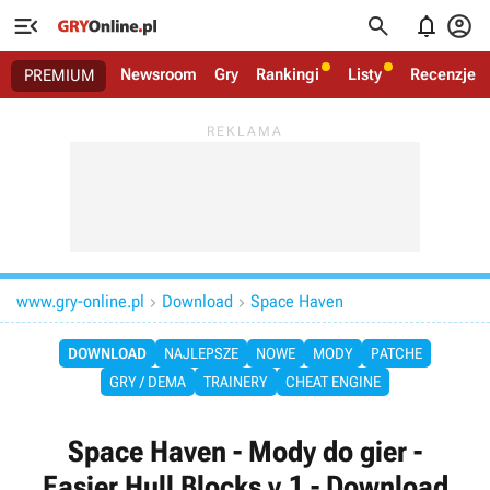




Newsroom
Gry
Rankingi
Listy
Recenzje
PREMIUM
www.gry-online.pl
Download
Space Haven


DOWNLOAD
NAJLEPSZE
NOWE
MODY
PATCHE
GRY / DEMA
TRAINERY
CHEAT ENGINE
Space Haven - Mody do gier -
Easier Hull Blocks v.1 - Download