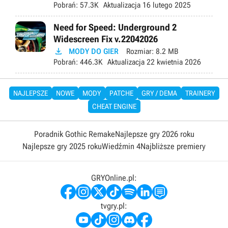
Pobrań:
57.3K
Aktualizacja
16 lutego 2025
Need for Speed: Underground 2
Widescreen Fix v.22042026

MODY DO GIER
Rozmiar:
8.2 MB
Pobrań:
446.3K
Aktualizacja
22 kwietnia 2026
NAJLEPSZE
NOWE
MODY
PATCHE
GRY / DEMA
TRAINERY
CHEAT ENGINE
Poradnik Gothic Remake
Najlepsze gry 2026 roku
Najlepsze gry 2025 roku
Wiedźmin 4
Najbliższe premiery
GRYOnline.pl:
tvgry.pl: