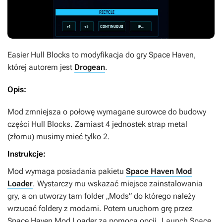
Easier Hull Blocks
to modyfikacja do gry
Space Haven
,
której autorem jest
Drogean
.
Opis:
Mod zmniejsza o połowę wymagane surowce do budowy
części Hull Blocks. Zamiast 4 jednostek strap metal
(złomu) musimy mieć tylko 2.
Instrukcje:
Mod wymaga posiadania pakietu
Space Haven Mod
Loader
. Wystarczy mu wskazać miejsce zainstalowania
gry, a on utworzy tam folder „Mods” do którego należy
wrzucać foldery z modami. Potem uruchom grę przez
Space Haven Mod Loader za pomocą opcji „Launch Space