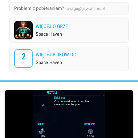
Problem z pobieraniem?
uwagi@gry-online.pl
WIĘCEJ O GRZE
Space Haven
2
WIĘCEJ PLIKÓW DO
Space Haven