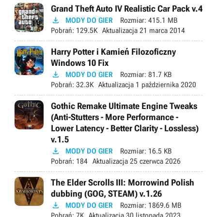
Grand Theft Auto IV Realistic Car Pack v.4

MODY DO GIER
Rozmiar:
415.1 MB
Pobrań:
129.5K
Aktualizacja
21 marca 2014
Harry Potter i Kamień Filozoficzny
Windows 10 Fix

MODY DO GIER
Rozmiar:
81.7 KB
Pobrań:
32.3K
Aktualizacja
1 października 2020
Gothic Remake Ultimate Engine Tweaks
(Anti-Stutters - More Performance -
Lower Latency - Better Clarity - Lossless)
v.1.5

MODY DO GIER
Rozmiar:
16.5 KB
Pobrań:
184
Aktualizacja
25 czerwca 2026
The Elder Scrolls III: Morrowind Polish
dubbing (GOG, STEAM) v.1.26

MODY DO GIER
Rozmiar:
1869.6 MB
Pobrań:
7K
Aktualizacja
30 listopada 2023