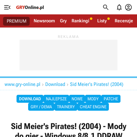




Newsroom
Gry
Rankingi
Listy
Recenzje
PREMIUM
www.gry-online.pl
Download
Sid Meier's Pirates! (2004)


DOWNLOAD
NAJLEPSZE
NOWE
MODY
PATCHE
GRY / DEMA
TRAINERY
CHEAT ENGINE
Sid Meier's Pirates! (2004) - Mody
do gier - Windows 8/8.1 DDRAW