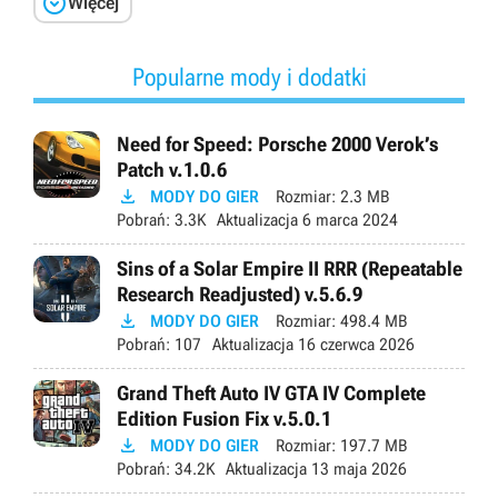

Więcej
Popularne mody i dodatki
Need for Speed: Porsche 2000 Verok’s
Patch v.1.0.6

MODY DO GIER
Rozmiar:
2.3 MB
Pobrań:
3.3K
Aktualizacja
6 marca 2024
Sins of a Solar Empire II RRR (Repeatable
Research Readjusted) v.5.6.9

MODY DO GIER
Rozmiar:
498.4 MB
Pobrań:
107
Aktualizacja
16 czerwca 2026
Grand Theft Auto IV GTA IV Complete
Edition Fusion Fix v.5.0.1

MODY DO GIER
Rozmiar:
197.7 MB
Pobrań:
34.2K
Aktualizacja
13 maja 2026