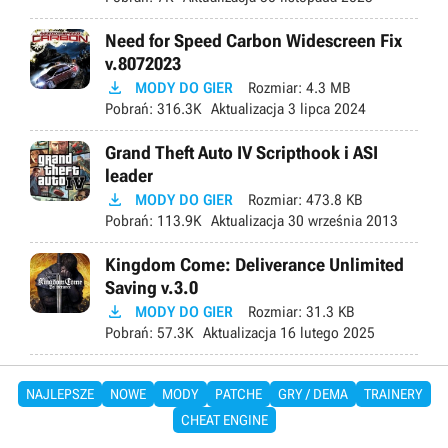
Need for Speed Carbon Widescreen Fix
v.8072023

MODY DO GIER
Rozmiar:
4.3 MB
Pobrań:
316.3K
Aktualizacja
3 lipca 2024
Grand Theft Auto IV Scripthook i ASI
leader

MODY DO GIER
Rozmiar:
473.8 KB
Pobrań:
113.9K
Aktualizacja
30 września 2013
Kingdom Come: Deliverance Unlimited
Saving v.3.0

MODY DO GIER
Rozmiar:
31.3 KB
Pobrań:
57.3K
Aktualizacja
16 lutego 2025
NAJLEPSZE
NOWE
MODY
PATCHE
GRY / DEMA
TRAINERY
CHEAT ENGINE