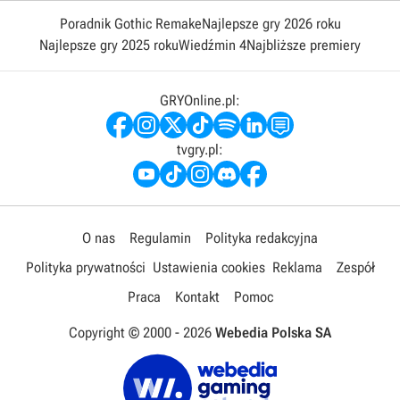
Poradnik Gothic Remake
Najlepsze gry 2026 roku
Najlepsze gry 2025 roku
Wiedźmin 4
Najbliższe premiery
GRYOnline.pl:
tvgry.pl:
O nas
Regulamin
Polityka redakcyjna
Polityka prywatności
Ustawienia cookies
Reklama
Zespół
Praca
Kontakt
Pomoc
Copyright © 2000 -
2026
Webedia Polska SA