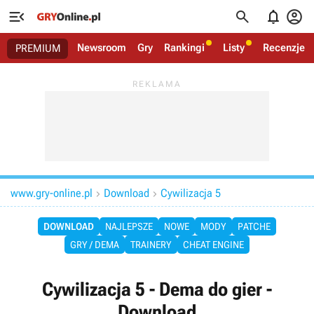




Newsroom
Gry
Rankingi
Listy
Recenzje
PREMIUM
www.gry-online.pl
Download
Cywilizacja 5


DOWNLOAD
NAJLEPSZE
NOWE
MODY
PATCHE
GRY / DEMA
TRAINERY
CHEAT ENGINE
Cywilizacja 5 - Dema do gier -
Download