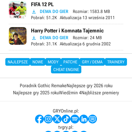
FIFA 12 PL

DEMA DO GIER
Rozmiar:
1583.8 MB
Pobrań:
51.2K
Aktualizacja
13 września 2011
Harry Potter i Komnata Tajemnic

DEMA DO GIER
Rozmiar:
24 MB
Pobrań:
31.1K
Aktualizacja
6 grudnia 2002
NAJLEPSZE
NOWE
MODY
PATCHE
GRY / DEMA
TRAINERY
CHEAT ENGINE
Poradnik Gothic Remake
Najlepsze gry 2026 roku
Najlepsze gry 2025 roku
Wiedźmin 4
Najbliższe premiery
GRYOnline.pl:
tvgry.pl: