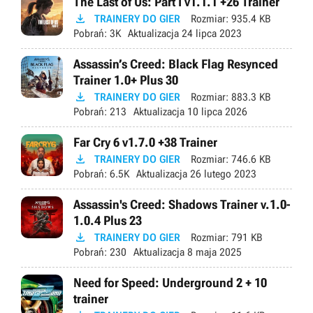
The Last of Us: Part I v1.1.1 +26 Trainer

TRAINERY DO GIER
Rozmiar:
935.4 KB
Pobrań:
3K
Aktualizacja
24 lipca 2023
Assassin’s Creed: Black Flag Resynced
Trainer 1.0+ Plus 30

TRAINERY DO GIER
Rozmiar:
883.3 KB
Pobrań:
213
Aktualizacja
10 lipca 2026
Far Cry 6 v1.7.0 +38 Trainer

TRAINERY DO GIER
Rozmiar:
746.6 KB
Pobrań:
6.5K
Aktualizacja
26 lutego 2023
Assassin's Creed: Shadows Trainer v.1.0-
1.0.4 Plus 23

TRAINERY DO GIER
Rozmiar:
791 KB
Pobrań:
230
Aktualizacja
8 maja 2025
Need for Speed: Underground 2 + 10
trainer