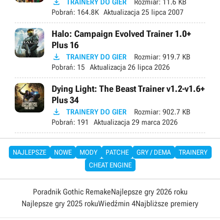

TRAINERY DO GIER
Rozmiar:
11.6 KB
Pobrań:
164.8K
Aktualizacja
25 lipca 2007
Halo: Campaign Evolved Trainer 1.0+
Plus 16

TRAINERY DO GIER
Rozmiar:
919.7 KB
Pobrań:
15
Aktualizacja
26 lipca 2026
Dying Light: The Beast Trainer v1.2-v1.6+
Plus 34

TRAINERY DO GIER
Rozmiar:
902.7 KB
Pobrań:
191
Aktualizacja
29 marca 2026
NAJLEPSZE
NOWE
MODY
PATCHE
GRY / DEMA
TRAINERY
CHEAT ENGINE
Poradnik Gothic Remake
Najlepsze gry 2026 roku
Najlepsze gry 2025 roku
Wiedźmin 4
Najbliższe premiery