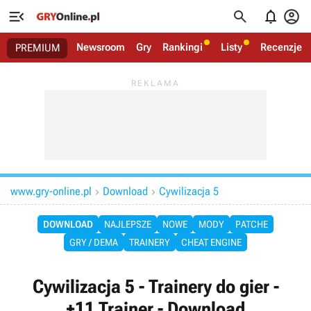




Newsroom
Gry
Rankingi
Listy
Recenzje
PREMIUM
www.gry-online.pl
Download
Cywilizacja 5


DOWNLOAD
NAJLEPSZE
NOWE
MODY
PATCHE
GRY / DEMA
TRAINERY
CHEAT ENGINE
Cywilizacja 5 - Trainery do gier -
+11 Trainer - Download