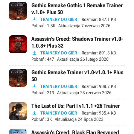
Gothic Remake Gothic 1 Remake Trainer
v.1.0+ Plus 50

TRAINERY DO GIER
Rozmiar:
887.1 KB
Pobrań:
1.3K
Aktualizacja
7 czerwca 2026
Assassin's Creed: Shadows Trainer v1.0-
1.0.8+ Plus 32

TRAINERY DO GIER
Rozmiar:
891.3 KB
Pobrań:
447
Aktualizacja
26 lutego 2026
Gothic Remake Trainer v1.0-v1.0.1+ Plus
50

TRAINERY DO GIER
Rozmiar:
908.7 KB
Pobrań:
213
Aktualizacja
23 czerwca 2026
The Last of Us: Part I v1.1.1 +26 Trainer

TRAINERY DO GIER
Rozmiar:
935.4 KB
Pobrań:
3K
Aktualizacja
24 lipca 2023
Assassin’s Creed: Black Flag Resynced