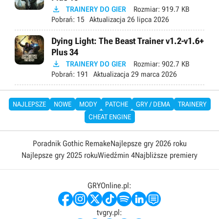

TRAINERY DO GIER
Rozmiar:
919.7 KB
Pobrań:
15
Aktualizacja
26 lipca 2026
Dying Light: The Beast Trainer v1.2-v1.6+
Plus 34

TRAINERY DO GIER
Rozmiar:
902.7 KB
Pobrań:
191
Aktualizacja
29 marca 2026
NAJLEPSZE
NOWE
MODY
PATCHE
GRY / DEMA
TRAINERY
CHEAT ENGINE
Poradnik Gothic Remake
Najlepsze gry 2026 roku
Najlepsze gry 2025 roku
Wiedźmin 4
Najbliższe premiery
GRYOnline.pl:
tvgry.pl: