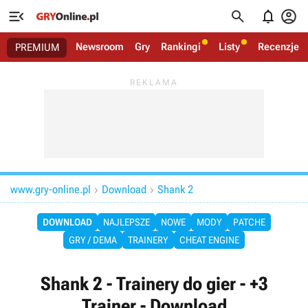




Newsroom
Gry
Rankingi
Listy
Recenzje
PREMIUM
www.gry-online.pl
Download
Shank 2


DOWNLOAD
NAJLEPSZE
NOWE
MODY
PATCHE
GRY / DEMA
TRAINERY
CHEAT ENGINE
Shank 2 - Trainery do gier - +3
Trainer - Download