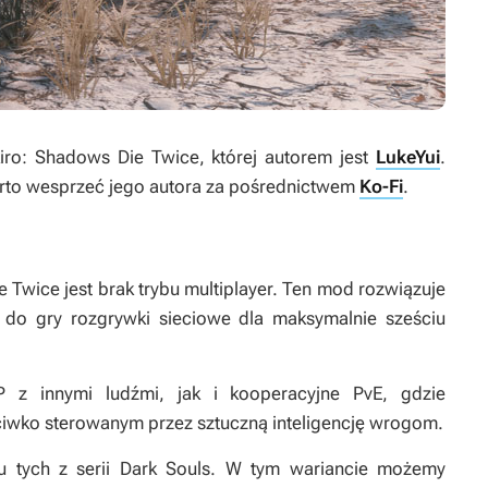
iro: Shadows Die Twice
, której autorem jest
LukeYui
.
warto wesprzeć jego autora za pośrednictwem
Ko-Fi
.
e Twice
jest brak trybu multiplayer. Ten mod rozwiązuje
o gry rozgrywki sieciowe dla maksymalnie sześciu
P z innymi ludźmi, jak i kooperacyjne PvE, gdzie
wko sterowanym przez sztuczną inteligencję wrogom.
u tych z serii
Dark Souls
. W tym wariancie możemy