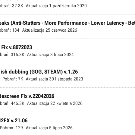
obrań:
32.3K
Aktualizacja
1 października 2020
s (Anti-Stutters - More Performance - Lower Latency - Bette
obrań:
184
Aktualizacja
25 czerwca 2026
Fix v.8072023
brań:
316.3K
Aktualizacja
3 lipca 2024
olish dubbing (GOG, STEAM) v.1.26
Pobrań:
7K
Aktualizacja
30 listopada 2023
escreen Fix v.22042026
brań:
446.3K
Aktualizacja
22 kwietnia 2026
M2EX v.21.06
Pobrań:
129
Aktualizacja
5 lipca 2026