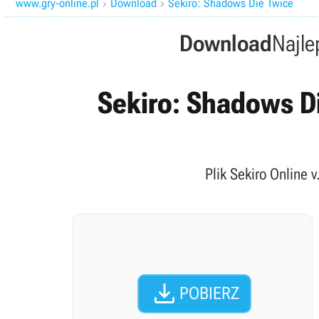
www.gry-online.pl
Download
Sekiro: Shadows Die Twice


Download
Najle
Sekiro: Shadows Di
Plik Sekiro Online 

POBIERZ