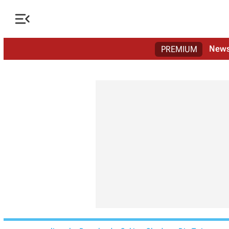

New
PREMIUM