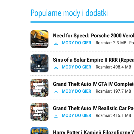
Popularne mody i dodatki
Need for Speed: Porsche 2000 Verok

MODY DO GIER
Rozmiar:
2.3 MB
Po
Sins of a Solar Empire II RRR (Repe

MODY DO GIER
Rozmiar:
498.4 MB
Grand Theft Auto IV GTA IV Complete

MODY DO GIER
Rozmiar:
197.7 MB
Grand Theft Auto IV Realistic Car Pa

MODY DO GIER
Rozmiar:
415.1 MB
Harry Potter i Kamień Filozoficzny