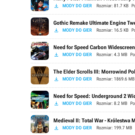

MODY DO GIER
Rozmiar:
81.7 KB
P
Gothic Remake Ultimate Engine Tweak

MODY DO GIER
Rozmiar:
16.5 KB
P
Need for Speed Carbon Widescreen 

MODY DO GIER
Rozmiar:
4.3 MB
Po
The Elder Scrolls III: Morrowind P

MODY DO GIER
Rozmiar:
1869.6 MB
Need for Speed: Underground 2 Wid

MODY DO GIER
Rozmiar:
8.2 MB
Po
Medieval II: Total War - Królestwa 

MODY DO GIER
Rozmiar:
199.7 MB