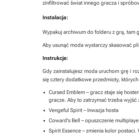
zinfiltrować świat innego gracza i spró
Instalacja:
Wypakuj archiwum do folderu z grą, tam gd
Aby usunąć moda wystarczy skasować plik
Instrukcje:
Gdy zainstalujesz moda uruchom grę i r
się cztery dodatkowe przedmioty, których
Cursed Emblem – gracz staje się hostem
gracze. Aby to zatrzymać trzeba wyjść z
Vengeful Spirit – Inwazja hosta
Coward's Bell – opuszczenie multiplayer
Spirit Essence – zmienia kolor postaci