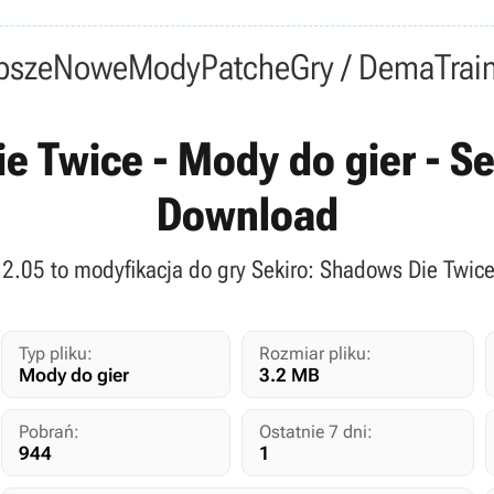
psze
Nowe
Mody
Patche
Gry / Dema
Trai
e Twice - Mody do gier - Sek
Download
v.2.05 to modyfikacja do gry Sekiro: Shadows Die Twic
Typ pliku:
Rozmiar pliku:
Mody do gier
3.2 MB
Pobrań:
Ostatnie 7 dni:
944
1