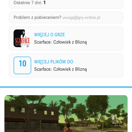
1
Ostatnie 7 dni:
Problem z pobieraniem?
uwagi@gry-online.pl
WIĘCEJ O GRZE
Scarface: Człowiek z Blizną
10
WIĘCEJ PLIKÓW DO
Scarface: Człowiek z Blizną