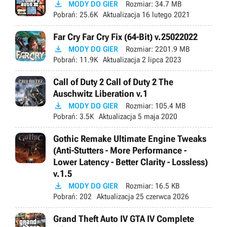

MODY DO GIER
Rozmiar:
34.7 MB
Pobrań:
25.6K
Aktualizacja
16 lutego 2021
Far Cry Far Cry Fix (64-Bit) v.25022022

MODY DO GIER
Rozmiar:
2201.9 MB
Pobrań:
11.9K
Aktualizacja
2 lipca 2023
Call of Duty 2 Call of Duty 2 The
Auschwitz Liberation v.1

MODY DO GIER
Rozmiar:
105.4 MB
Pobrań:
3.5K
Aktualizacja
5 maja 2020
Gothic Remake Ultimate Engine Tweaks
(Anti-Stutters - More Performance -
Lower Latency - Better Clarity - Lossless)
v.1.5

MODY DO GIER
Rozmiar:
16.5 KB
Pobrań:
202
Aktualizacja
25 czerwca 2026
Grand Theft Auto IV GTA IV Complete