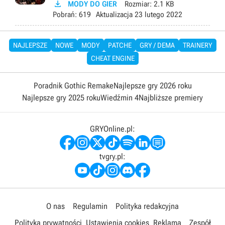

MODY DO GIER
Rozmiar:
2.1 KB
Pobrań:
619
Aktualizacja
23 lutego 2022
NAJLEPSZE
NOWE
MODY
PATCHE
GRY / DEMA
TRAINERY
CHEAT ENGINE
Poradnik Gothic Remake
Najlepsze gry 2026 roku
Najlepsze gry 2025 roku
Wiedźmin 4
Najbliższe premiery
GRYOnline.pl:
tvgry.pl:
O nas
Regulamin
Polityka redakcyjna
Polityka prywatności
Ustawienia cookies
Reklama
Zespół