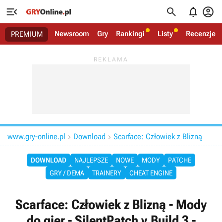




Newsroom
Gry
Rankingi
Listy
Recenzje
PREMIUM
www.gry-online.pl
Download
Scarface: Człowiek z Blizną


DOWNLOAD
NAJLEPSZE
NOWE
MODY
PATCHE
GRY / DEMA
TRAINERY
CHEAT ENGINE
Scarface: Człowiek z Blizną - Mody
do gier - SilentPatch v.Build 3 -