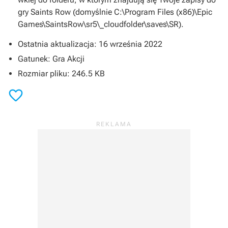
gry
Saints Row
(domyślnie C:\Program Files (x86)\Epic
Games\SaintsRow\sr5\_cloudfolder\saves\SR).
Ostatnia aktualizacja: 16 września 2022
Gatunek: Gra Akcji
Rozmiar pliku: 246.5 KB
