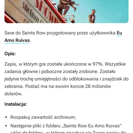
Save do S
aints Row
przygotowany przez użytkownika
Eu
Amo Ruivas
.
Opis:
Zapis, w którym gra została ukończona w 97%. Wszystkie
zadania główne i poboczne zostały zrobione. Zostało
jedynie trochę umiejętności do odblokowania i znajdziek do
zebrania. Postać ma na swoim koncie 28 milionów
dolarów.
Instalacja:
Rozpakuj zawartość archiwum;
Następnie pliki z folderu „Saints Row Eu Amo Ruivas”
wklej do folderu, w którym znajdują się Twoje zapisy do