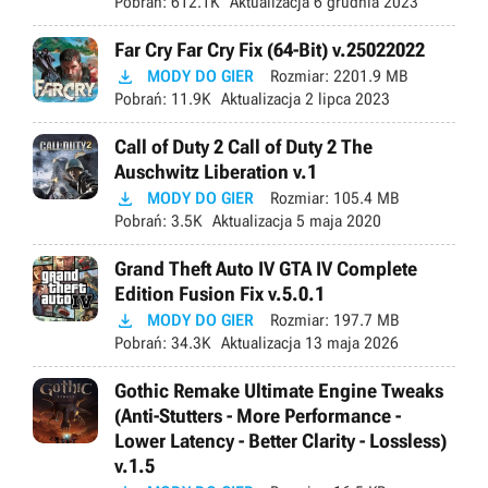
Pobrań:
612.1K
Aktualizacja
6 grudnia 2023
Far Cry Far Cry Fix (64-Bit) v.25022022

MODY DO GIER
Rozmiar:
2201.9 MB
Pobrań:
11.9K
Aktualizacja
2 lipca 2023
Call of Duty 2 Call of Duty 2 The
Auschwitz Liberation v.1

MODY DO GIER
Rozmiar:
105.4 MB
Pobrań:
3.5K
Aktualizacja
5 maja 2020
Grand Theft Auto IV GTA IV Complete
Edition Fusion Fix v.5.0.1

MODY DO GIER
Rozmiar:
197.7 MB
Pobrań:
34.3K
Aktualizacja
13 maja 2026
Gothic Remake Ultimate Engine Tweaks
(Anti-Stutters - More Performance -
Lower Latency - Better Clarity - Lossless)
v.1.5