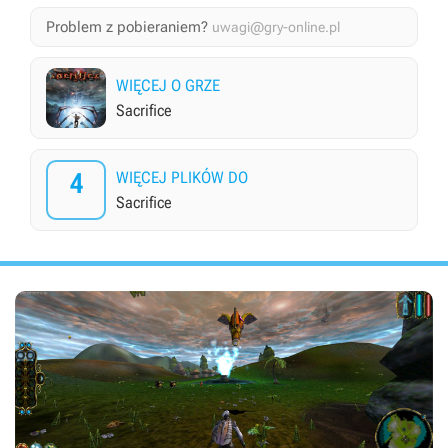
Problem z pobieraniem?
uwagi@gry-online.pl
WIĘCEJ O GRZE
Sacrifice
4
WIĘCEJ PLIKÓW DO
Sacrifice