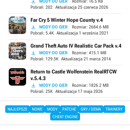

MODY DO GIER
Rozmiar:
16.5 KB
Pobrań:
202
Aktualizacja
25 czerwca 2026
Far Cry 5 Winter Hope County v.4

MODY DO GIER
Rozmiar:
2684.6 MB
Pobrań:
5.4K
Aktualizacja
1 września 2021
Grand Theft Auto IV Realistic Car Pack v.4

MODY DO GIER
Rozmiar:
415.1 MB
Pobrań:
129.5K
Aktualizacja
21 marca 2014
Return to Castle Wolfenstein RealRTCW
v.5.4.3

MODY DO GIER
Rozmiar:
1826.2 MB
Pobrań:
25K
Aktualizacja
17 maja 2026
NAJLEPSZE
NOWE
MODY
PATCHE
GRY / DEMA
TRAINERY
CHEAT ENGINE