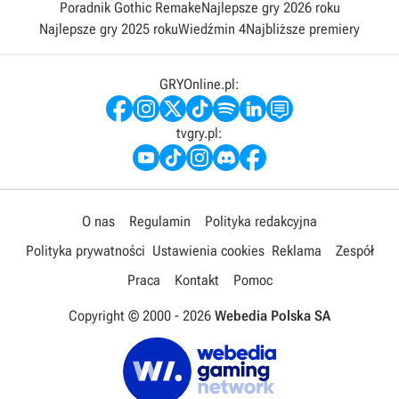
Poradnik Gothic Remake
Najlepsze gry 2026 roku
Najlepsze gry 2025 roku
Wiedźmin 4
Najbliższe premiery
GRYOnline.pl:
tvgry.pl:
O nas
Regulamin
Polityka redakcyjna
Polityka prywatności
Ustawienia cookies
Reklama
Zespół
Praca
Kontakt
Pomoc
Copyright © 2000 -
2026
Webedia Polska SA