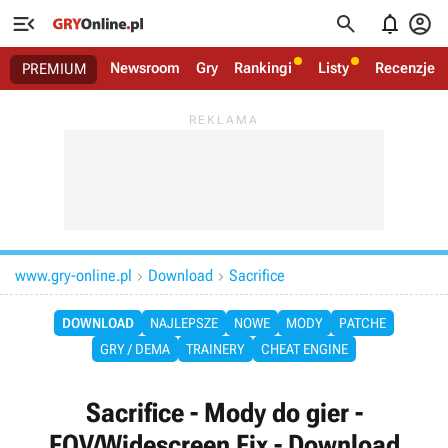




Newsroom
Gry
Rankingi
Listy
Recenzje
PREMIUM
www.gry-online.pl
Download
Sacrifice


DOWNLOAD
NAJLEPSZE
NOWE
MODY
PATCHE
GRY / DEMA
TRAINERY
CHEAT ENGINE
Sacrifice - Mody do gier -
FOV/Widescreen Fix - Download