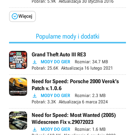
Pobrań:
5.9K
Aktualizacja
30 stycznia 2016

Więcej
Popularne mody i dodatki
Grand Theft Auto III RE3

MODY DO GIER
Rozmiar:
34.7 MB
Pobrań:
25.6K
Aktualizacja
16 lutego 2021
Need for Speed: Porsche 2000 Verok’s
Patch v.1.0.6

MODY DO GIER
Rozmiar:
2.3 MB
Pobrań:
3.3K
Aktualizacja
6 marca 2024
Need for Speed: Most Wanted (2005)
Widescreen Fix v.29072023

MODY DO GIER
Rozmiar:
1.6 MB