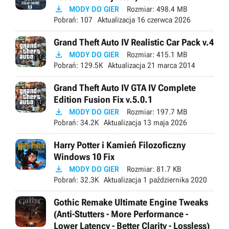

MODY DO GIER
Rozmiar:
498.4 MB
Pobrań:
107
Aktualizacja
16 czerwca 2026
Grand Theft Auto IV Realistic Car Pack v.4

MODY DO GIER
Rozmiar:
415.1 MB
Pobrań:
129.5K
Aktualizacja
21 marca 2014
Grand Theft Auto IV GTA IV Complete
Edition Fusion Fix v.5.0.1

MODY DO GIER
Rozmiar:
197.7 MB
Pobrań:
34.2K
Aktualizacja
13 maja 2026
Harry Potter i Kamień Filozoficzny
Windows 10 Fix

MODY DO GIER
Rozmiar:
81.7 KB
Pobrań:
32.3K
Aktualizacja
1 października 2020
Gothic Remake Ultimate Engine Tweaks
(Anti-Stutters - More Performance -
Lower Latency - Better Clarity - Lossless)