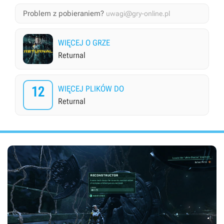
Problem z pobieraniem?
uwagi@gry-online.pl
WIĘCEJ O GRZE
Returnal
12
WIĘCEJ PLIKÓW DO
Returnal