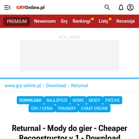




Newsroom
Gry
Rankingi
Listy
Recenzje
PREMIUM
www.gry-online.pl
Download
Returnal


DOWNLOAD
NAJLEPSZE
NOWE
MODY
PATCHE
GRY / DEMA
TRAINERY
CHEAT ENGINE
Returnal - Mody do gier - Cheaper
Reconstructor v.1 - Download