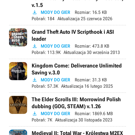
v.1.5

MODY DO GIER
Rozmiar:
16.5 KB
Pobrań:
184
Aktualizacja
25 czerwca 2026
Grand Theft Auto IV Scripthook i ASI
leader

MODY DO GIER
Rozmiar:
473.8 KB
Pobrań:
113.9K
Aktualizacja
30 września 2013
Kingdom Come: Deliverance Unlimited
Saving v.3.0

MODY DO GIER
Rozmiar:
31.3 KB
Pobrań:
57.3K
Aktualizacja
16 lutego 2025
The Elder Scrolls III: Morrowind Polish
dubbing (GOG, STEAM) v.1.26

MODY DO GIER
Rozmiar:
1869.6 MB
Pobrań:
7K
Aktualizacja
30 listopada 2023
Medieval II: Total War - Królestwa M2EX