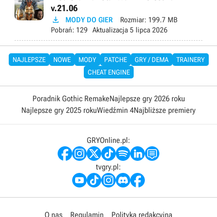
v.21.06

MODY DO GIER
Rozmiar:
199.7 MB
Pobrań:
129
Aktualizacja
5 lipca 2026
NAJLEPSZE
NOWE
MODY
PATCHE
GRY / DEMA
TRAINERY
CHEAT ENGINE
Poradnik Gothic Remake
Najlepsze gry 2026 roku
Najlepsze gry 2025 roku
Wiedźmin 4
Najbliższe premiery
GRYOnline.pl:
tvgry.pl:
O nas
Regulamin
Polityka redakcyjna