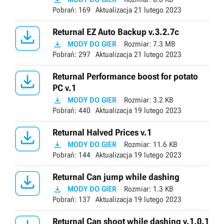
Pobrań:
169
Aktualizacja
21 lutego 2023

Returnal EZ Auto Backup v.3.2.7c

MODY DO GIER
Rozmiar:
7.3 MB
Pobrań:
297
Aktualizacja
21 lutego 2023

Returnal Performance boost for potato
PC v.1

MODY DO GIER
Rozmiar:
3.2 KB
Pobrań:
440
Aktualizacja
19 lutego 2023

Returnal Halved Prices v.1

MODY DO GIER
Rozmiar:
11.6 KB
Pobrań:
144
Aktualizacja
19 lutego 2023

Returnal Can jump while dashing

MODY DO GIER
Rozmiar:
1.3 KB
Pobrań:
137
Aktualizacja
19 lutego 2023
Returnal Can shoot while dashing v.1.0.1