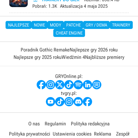
Pobrań:
1.3K
Aktualizacja
4 maja 2025
NAJLEPSZE
NOWE
MODY
PATCHE
GRY / DEMA
TRAINERY
CHEAT ENGINE
Poradnik Gothic Remake
Najlepsze gry 2026 roku
Najlepsze gry 2025 roku
Wiedźmin 4
Najbliższe premiery
GRYOnline.pl:
tvgry.pl:
O nas
Regulamin
Polityka redakcyjna
Polityka prywatności
Ustawienia cookies
Reklama
Zespół