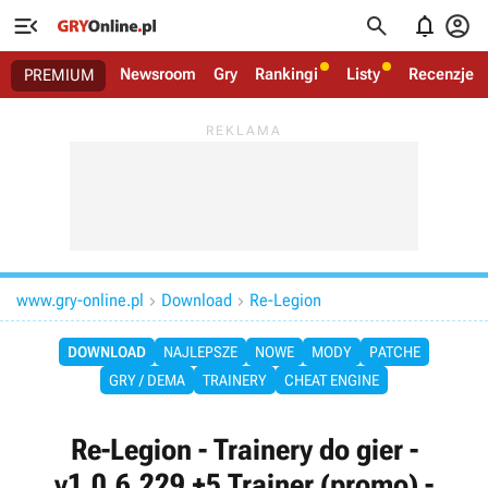




Newsroom
Gry
Rankingi
Listy
Recenzje
PREMIUM
www.gry-online.pl
Download
Re-Legion


DOWNLOAD
NAJLEPSZE
NOWE
MODY
PATCHE
GRY / DEMA
TRAINERY
CHEAT ENGINE
Re-Legion - Trainery do gier -
v1.0.6.229 +5 Trainer (promo) -