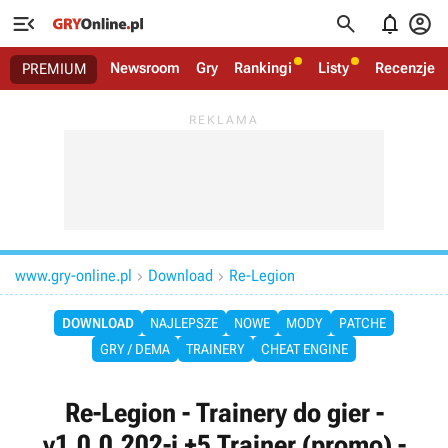




Newsroom
Gry
Rankingi
Listy
Recenzje
PREMIUM
www.gry-online.pl
Download
Re-Legion


DOWNLOAD
NAJLEPSZE
NOWE
MODY
PATCHE
GRY / DEMA
TRAINERY
CHEAT ENGINE
Re-Legion - Trainery do gier -
v1.0.0.202-j +5 Trainer (promo) -