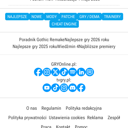
NAJLEPSZE
NOWE
MODY
PATCHE
GRY / DEMA
TRAINERY
CHEAT ENGINE
Poradnik Gothic Remake
Najlepsze gry 2026 roku
Najlepsze gry 2025 roku
Wiedźmin 4
Najbliższe premiery
GRYOnline.pl:
tvgry.pl:
O nas
Regulamin
Polityka redakcyjna
Polityka prywatności
Ustawienia cookies
Reklama
Zespół
Praca
Kontakt
Pomoc