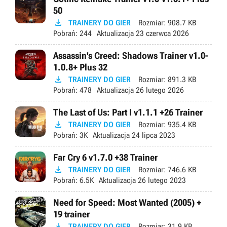
50

TRAINERY DO GIER
Rozmiar:
908.7 KB
Pobrań:
244
Aktualizacja
23 czerwca 2026
Assassin's Creed: Shadows Trainer v1.0-
1.0.8+ Plus 32

TRAINERY DO GIER
Rozmiar:
891.3 KB
Pobrań:
478
Aktualizacja
26 lutego 2026
The Last of Us: Part I v1.1.1 +26 Trainer

TRAINERY DO GIER
Rozmiar:
935.4 KB
Pobrań:
3K
Aktualizacja
24 lipca 2023
Far Cry 6 v1.7.0 +38 Trainer

TRAINERY DO GIER
Rozmiar:
746.6 KB
Pobrań:
6.5K
Aktualizacja
26 lutego 2023
Need for Speed: Most Wanted (2005) +
19 trainer

TRAINERY DO GIER
Rozmiar:
31.9 KB