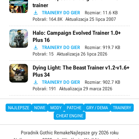
trainer

TRAINERY DO GIER
Rozmiar:
11.6 KB
Pobrań:
164.8K
Aktualizacja
25 lipca 2007
Halo: Campaign Evolved Trainer 1.0+
Plus 16

TRAINERY DO GIER
Rozmiar:
919.7 KB
Pobrań:
15
Aktualizacja
26 lipca 2026
Dying Light: The Beast Trainer v1.2-v1.6+
Plus 34

TRAINERY DO GIER
Rozmiar:
902.7 KB
Pobrań:
191
Aktualizacja
29 marca 2026
NAJLEPSZE
NOWE
MODY
PATCHE
GRY / DEMA
TRAINERY
CHEAT ENGINE
Poradnik Gothic Remake
Najlepsze gry 2026 roku