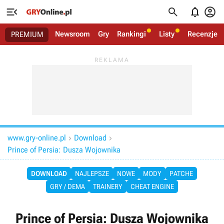




Newsroom
Gry
Rankingi
Listy
Recenzje
PREMIUM
www.gry-online.pl
Download


Prince of Persia: Dusza Wojownika
DOWNLOAD
NAJLEPSZE
NOWE
MODY
PATCHE
GRY / DEMA
TRAINERY
CHEAT ENGINE
Prince of Persia: Dusza Wojownika