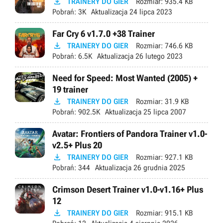

TRAINERY DO GIER
Rozmiar:
935.4 KB
Pobrań:
3K
Aktualizacja
24 lipca 2023
Far Cry 6 v1.7.0 +38 Trainer

TRAINERY DO GIER
Rozmiar:
746.6 KB
Pobrań:
6.5K
Aktualizacja
26 lutego 2023
Need for Speed: Most Wanted (2005) +
19 trainer

TRAINERY DO GIER
Rozmiar:
31.9 KB
Pobrań:
902.5K
Aktualizacja
25 lipca 2007
Avatar: Frontiers of Pandora Trainer v1.0-
v2.5+ Plus 20

TRAINERY DO GIER
Rozmiar:
927.1 KB
Pobrań:
344
Aktualizacja
26 grudnia 2025
Crimson Desert Trainer v1.0-v1.16+ Plus
12

TRAINERY DO GIER
Rozmiar:
915.1 KB