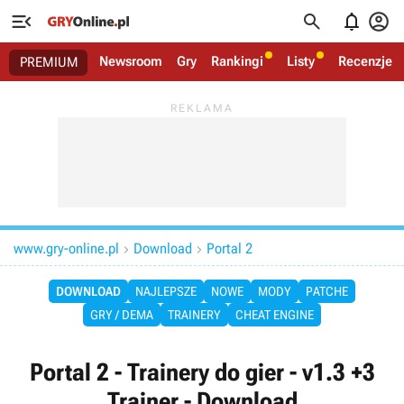




Newsroom
Gry
Rankingi
Listy
Recenzje
PREMIUM
www.gry-online.pl
Download
Portal 2


DOWNLOAD
NAJLEPSZE
NOWE
MODY
PATCHE
GRY / DEMA
TRAINERY
CHEAT ENGINE
Portal 2 - Trainery do gier - v1.3 +3
Trainer - Download