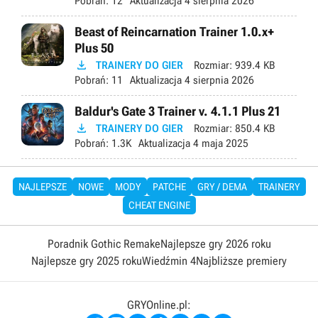
Pobrań:
12
Aktualizacja
4 sierpnia 2026
Beast of Reincarnation Trainer 1.0.x+
Plus 50

TRAINERY DO GIER
Rozmiar:
939.4 KB
Pobrań:
11
Aktualizacja
4 sierpnia 2026
Baldur's Gate 3 Trainer v. 4.1.1 Plus 21

TRAINERY DO GIER
Rozmiar:
850.4 KB
Pobrań:
1.3K
Aktualizacja
4 maja 2025
NAJLEPSZE
NOWE
MODY
PATCHE
GRY / DEMA
TRAINERY
CHEAT ENGINE
Poradnik Gothic Remake
Najlepsze gry 2026 roku
Najlepsze gry 2025 roku
Wiedźmin 4
Najbliższe premiery
GRYOnline.pl: