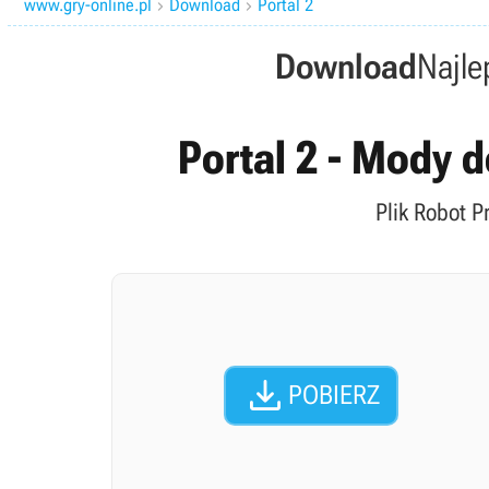
www.gry-online.pl
Download
Portal 2


Download
Najle
Portal 2 - Mody d
Plik Robot P

POBIERZ