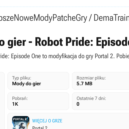
psze
Nowe
Mody
Patche
Gry / Dema
Trai
o gier - Robot Pride: Epis
ride: Episode One to modyfikacja do gry Portal 2. Pobi
Typ pliku:
Rozmiar pliku:
Mody do gier
5.7 MB
Pobrań:
Ostatnie 7 dni:
1K
0
WIĘCEJ O GRZE
Portal 2