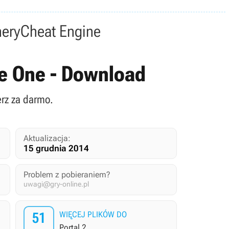
nery
Cheat Engine
ode One - Download
erz za darmo.
Aktualizacja:
15 grudnia 2014
Problem z pobieraniem?
uwagi@gry-online.pl
51
WIĘCEJ PLIKÓW DO
Portal 2