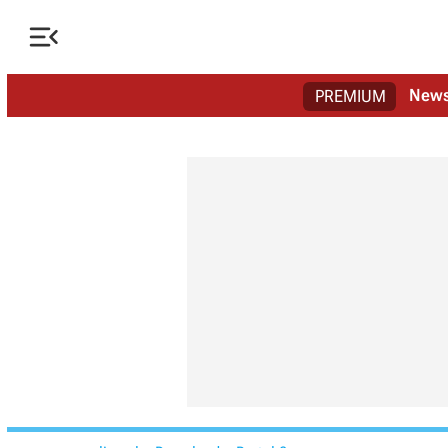

New
PREMIUM