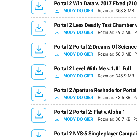

Portal 2 WibiData v. 2017 Fixed (21

MODY DO GIER
Rozmiar:
363.8 MB

Portal 2 Less Deadly Test Chamber 

MODY DO GIER
Rozmiar:
49.2 MB
P

Portal 2 Portal 2:Dreams Of Scienc

MODY DO GIER
Rozmiar:
58.9 MB
P

Portal 2 Level With Me v.1.01 Full

MODY DO GIER
Rozmiar:
345.9 MB

Portal 2 Aperture Reshade for Porta

MODY DO GIER
Rozmiar:
43.5 KB
P

Portal 2 Portal 2: Flat v.Alpha 1

MODY DO GIER
Rozmiar:
30.7 KB
P

Portal 2 NYS-5 Singleplayer Campai