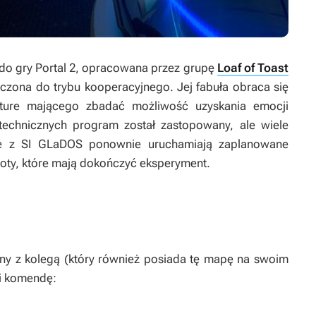
 do gry
Portal 2
, opracowana przez grupę
Loaf of Toast
zona do trybu kooperacyjnego. Jej fabuła obraca się
rture mającego zbadać możliwość uzyskania emocji
chnicznych program został zastopowany, ale wiele
ie z SI GLaDOS ponownie uruchamiają zaplanowane
boty, które mają dokończyć eksperyment.
.
jny z kolegą (który również posiada tę mapę na swoim
i komendę: