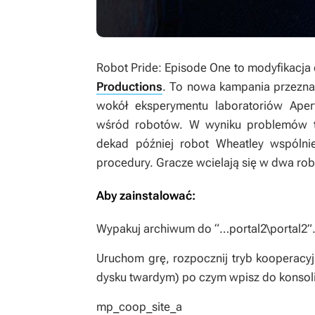
Robot Pride: Episode One
to modyfikacja
Productions
. To nowa kampania przeznac
wokół eksperymentu laboratoriów Ape
wśród robotów. W wyniku problemów te
dekad później robot Wheatley wspóln
procedury. Gracze wcielają się w dwa ro
Aby zainstalować:
Wypakuj archiwum do “…portal2\portal2”
Uruchom grę, rozpocznij tryb kooperacy
dysku twardym) po czym wpisz do konsol
mp_coop_site_a