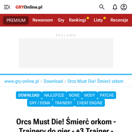




Newsroom
Gry
Rankingi
Listy
Recenzje
PREMIUM
www.gry-online.pl
Download
Orcs Must Die! Śmierć orkom


DOWNLOAD
NAJLEPSZE
NOWE
MODY
PATCHE
GRY / DEMA
TRAINERY
CHEAT ENGINE
Orcs Must Die! Śmierć orkom -
Trainery do gier - +3 Trainer -