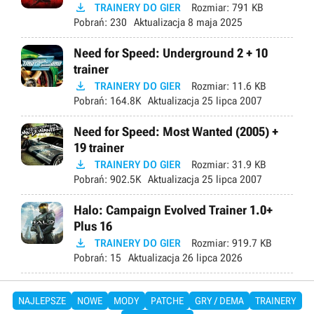

TRAINERY DO GIER
Rozmiar:
791 KB
Pobrań:
230
Aktualizacja
8 maja 2025
Need for Speed: Underground 2 + 10
trainer

TRAINERY DO GIER
Rozmiar:
11.6 KB
Pobrań:
164.8K
Aktualizacja
25 lipca 2007
Need for Speed: Most Wanted (2005) +
19 trainer

TRAINERY DO GIER
Rozmiar:
31.9 KB
Pobrań:
902.5K
Aktualizacja
25 lipca 2007
Halo: Campaign Evolved Trainer 1.0+
Plus 16

TRAINERY DO GIER
Rozmiar:
919.7 KB
Pobrań:
15
Aktualizacja
26 lipca 2026
NAJLEPSZE
NOWE
MODY
PATCHE
GRY / DEMA
TRAINERY