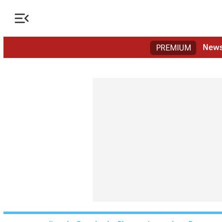

New
PREMIUM