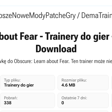
psze
Nowe
Mody
Patche
Gry / Dema
Trai
out Fear - Trainery do gier -
Download
wkę do Obscure: Learn about Fear. Ten trainer może nie
Typ pliku:
Rozmiar pliku:
Trainery do gier
4.6 MB
Pobrań:
Ostatnie 7 dni:
338
0