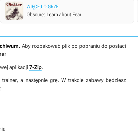
WIĘCEJ O GRZE
Obscure: Learn about Fear
archiwum.
Aby rozpakować plik po pobraniu do postaci
ner
ej aplikacji
7-Zip
.
rainer, a następnie grę. W trakcie zabawy będziesz
:
nia