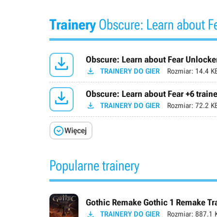
Trainery
Obscure: Learn about F

Obscure: Learn about Fear Unlocke

TRAINERY DO GIER
Rozmiar:
14.4 K

Obscure: Learn about Fear +6 traine

TRAINERY DO GIER
Rozmiar:
72.2 K

Więcej
Popularne trainery
Gothic Remake Gothic 1 Remake Trai

TRAINERY DO GIER
Rozmiar:
887.1 