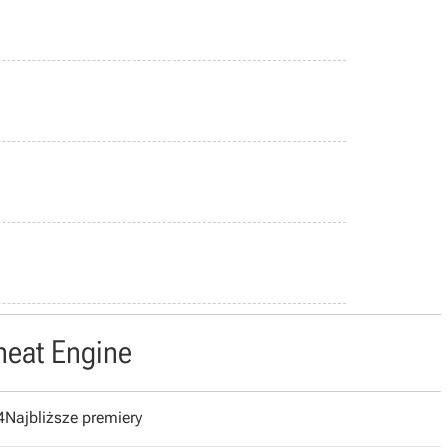
heat Engine
4
Najbliższe premiery