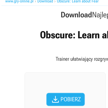
www.gry-online.pl
Download
Obscure: Learn about Fear


Download
Najle
Obscure: Learn ab
Trainer ułatwiający rozgry

POBIERZ