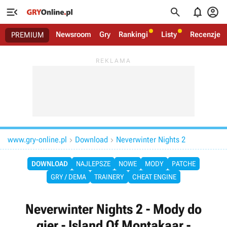




Newsroom
Gry
Rankingi
Listy
Recenzje
PREMIUM
www.gry-online.pl
Download
Neverwinter Nights 2


DOWNLOAD
NAJLEPSZE
NOWE
MODY
PATCHE
GRY / DEMA
TRAINERY
CHEAT ENGINE
Neverwinter Nights 2 - Mody do
gier - Island Of Montakaar -