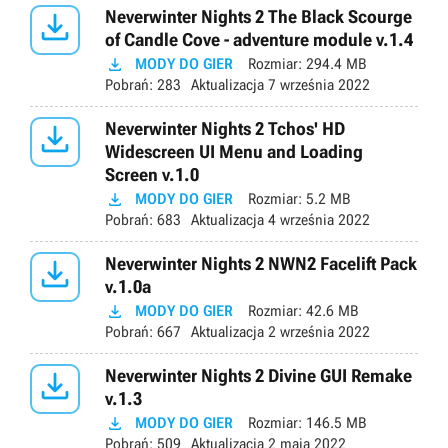

Neverwinter Nights 2 The Black Scourge
of Candle Cove - adventure module v.1.4

MODY DO GIER
Rozmiar:
294.4 MB
Pobrań:
283
Aktualizacja
7 września 2022

Neverwinter Nights 2 Tchos' HD
Widescreen UI Menu and Loading
Screen v.1.0

MODY DO GIER
Rozmiar:
5.2 MB
Pobrań:
683
Aktualizacja
4 września 2022

Neverwinter Nights 2 NWN2 Facelift Pack
v.1.0a

MODY DO GIER
Rozmiar:
42.6 MB
Pobrań:
667
Aktualizacja
2 września 2022

Neverwinter Nights 2 Divine GUI Remake
v.1.3

MODY DO GIER
Rozmiar:
146.5 MB
Pobrań:
509
Aktualizacja
2 maja 2022