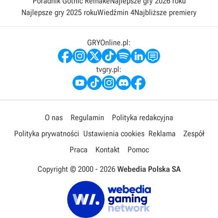
Poradnik Gothic Remake
Najlepsze gry 2026 roku
Najlepsze gry 2025 roku
Wiedźmin 4
Najbliższe premiery
GRYOnline.pl:
tvgry.pl:
O nas
Regulamin
Polityka redakcyjna
Polityka prywatności
Ustawienia cookies
Reklama
Zespół
Praca
Kontakt
Pomoc
Copyright © 2000 -
2026
Webedia Polska SA