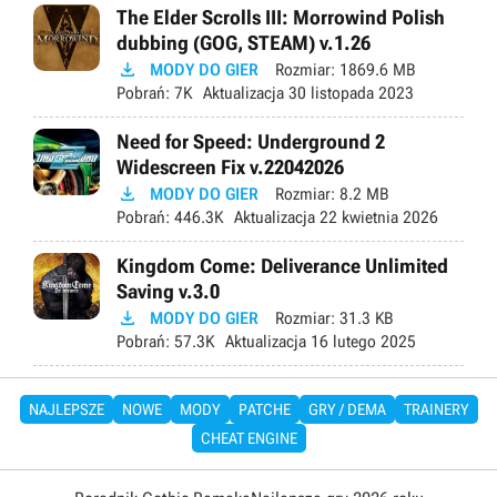
The Elder Scrolls III: Morrowind Polish
dubbing (GOG, STEAM) v.1.26

MODY DO GIER
Rozmiar:
1869.6 MB
Pobrań:
7K
Aktualizacja
30 listopada 2023
Need for Speed: Underground 2
Widescreen Fix v.22042026

MODY DO GIER
Rozmiar:
8.2 MB
Pobrań:
446.3K
Aktualizacja
22 kwietnia 2026
Kingdom Come: Deliverance Unlimited
Saving v.3.0

MODY DO GIER
Rozmiar:
31.3 KB
Pobrań:
57.3K
Aktualizacja
16 lutego 2025
NAJLEPSZE
NOWE
MODY
PATCHE
GRY / DEMA
TRAINERY
CHEAT ENGINE