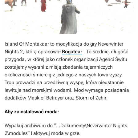
Island Of Montakaar
to modyfikacja do gry
Neverwinter
Nights 2
, którą opracował
Bogatear
. To średniej długość
przygoda, w której jako członek organizacji Agenci Świtu
zostajemy wysłani z misją zbadania tajemniczych
okoliczności śmiercią z jednego z naszych towarzyszy.
Trop prowadzi na przedziwną wyspę, która nieustannie
lewituje nad morskimi wodami. Mod wymaga posiadania
dodatków
Mask of Betrayer
oraz
Storm of Zehir
.
Aby zainstalować moda:
Wypakuj archiwum do “...Dokumenty\Neverwinter Nights
2\modules” I aktywuj moda w grze.