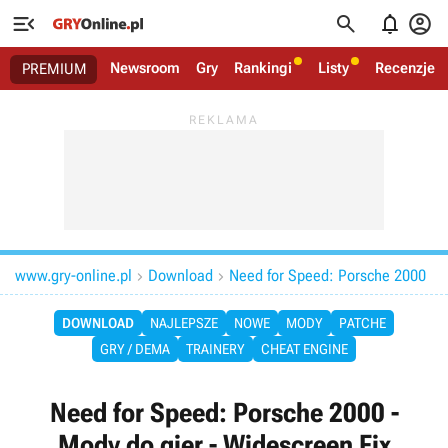




Newsroom
Gry
Rankingi
Listy
Recenzje
PREMIUM
www.gry-online.pl
Download
Need for Speed: Porsche 2000


DOWNLOAD
NAJLEPSZE
NOWE
MODY
PATCHE
GRY / DEMA
TRAINERY
CHEAT ENGINE
Need for Speed: Porsche 2000 -
Mody do gier - Widescreen Fix