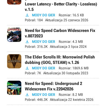
Lower Latency - Better Clarity - Lossless)
v.1.5

MODY DO GIER
Rozmiar:
16.5 KB
Pobrań:
184
Aktualizacja
25 czerwca 2026
Need for Speed Carbon Widescreen Fix
v.8072023

MODY DO GIER
Rozmiar:
4.3 MB
Pobrań:
316.3K
Aktualizacja
3 lipca 2024
The Elder Scrolls III: Morrowind Polish
dubbing (GOG, STEAM) v.1.26

MODY DO GIER
Rozmiar:
1869.6 MB
Pobrań:
7K
Aktualizacja
30 listopada 2023
Need for Speed: Underground 2
Widescreen Fix v.22042026

MODY DO GIER
Rozmiar:
8.2 MB
Pobrań:
446.3K
Aktualizacja
22 kwietnia 2026