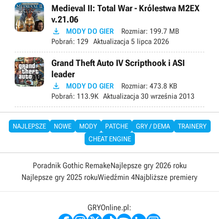
Medieval II: Total War - Królestwa M2EX
v.21.06

MODY DO GIER
Rozmiar:
199.7 MB
Pobrań:
129
Aktualizacja
5 lipca 2026
Grand Theft Auto IV Scripthook i ASI
leader

MODY DO GIER
Rozmiar:
473.8 KB
Pobrań:
113.9K
Aktualizacja
30 września 2013
NAJLEPSZE
NOWE
MODY
PATCHE
GRY / DEMA
TRAINERY
CHEAT ENGINE
Poradnik Gothic Remake
Najlepsze gry 2026 roku
Najlepsze gry 2025 roku
Wiedźmin 4
Najbliższe premiery
GRYOnline.pl: