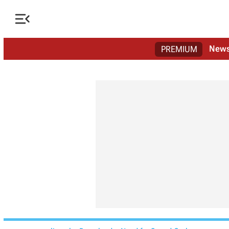

New
PREMIUM