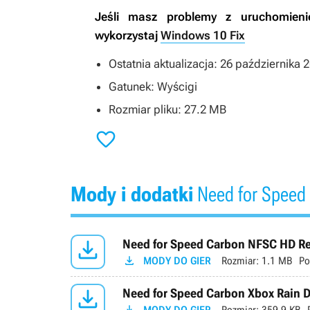
Jeśli masz problemy z uruchomien
wykorzystaj
Windows 10 Fix
Ostatnia aktualizacja: 26 października 
Gatunek: Wyścigi
Rozmiar pliku: 27.2 MB

Mody i dodatki
Need for Speed

Need for Speed Carbon NFSC HD Ref

MODY DO GIER
Rozmiar:
1.1 MB
Po

Need for Speed Carbon Xbox Rain D
MODY DO GIER
Rozmiar:
359.9 KB