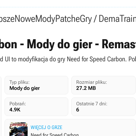
psze
Nowe
Mody
Patche
Gry / Dema
Trai
bon - Mody do gier - Remas
d UI to modyfikacja do gry Need for Speed Carbon. Po
Typ pliku:
Rozmiar pliku:
Mody do gier
27.2 MB
Pobrań:
Ostatnie 7 dni:
4.9K
6
WIĘCEJ O GRZE
Need for Speed Carbon