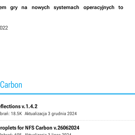
iem gry na nowych systemach operacyjnych to
2022
 Carbon
lections v.1.4.2
brań:
18.5K
Aktualizacja
3 grudnia 2024
roplets for NFS Carbon v.26062024
Pobrań:
605
Aktualizacja
3 lipca 2024