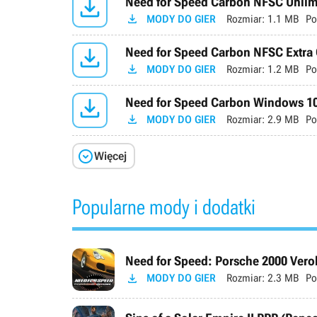

Need for Speed Carbon NFSC Unlimi

MODY DO GIER
Rozmiar:
1.1 MB
Po

Need for Speed Carbon NFSC Extra O

MODY DO GIER
Rozmiar:
1.2 MB
Po

Need for Speed Carbon Windows 10

MODY DO GIER
Rozmiar:
2.9 MB
Po

Więcej
Popularne mody i dodatki
Need for Speed: Porsche 2000 Verok

MODY DO GIER
Rozmiar:
2.3 MB
Po