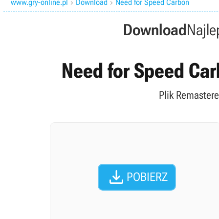
www.gry-online.pl
Download
Need for Speed Carbon


Download
Najle
Need for Speed Car
Plik Remastere

POBIERZ