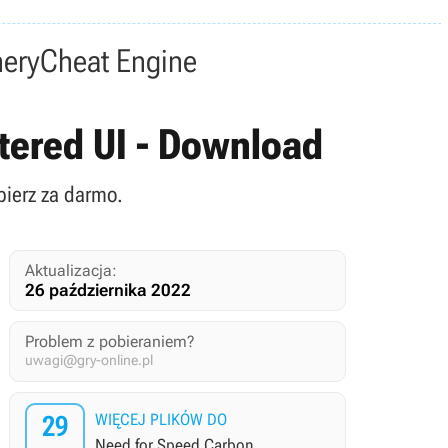
nery
Cheat Engine
tered UI - Download
bierz za darmo.
Aktualizacja:
26 października 2022
Problem z pobieraniem?
uwagi@gry-online.pl
29
WIĘCEJ PLIKÓW DO
Need for Speed Carbon