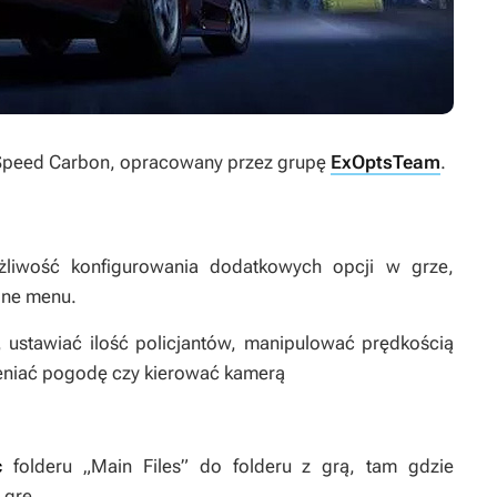
Speed Carbon
, opracowany przez grupę
ExOptsTeam
.
ożliwość konfigurowania dodatkowych opcji w grze,
alne menu.
, ustawiać ilość policjantów, manipulować prędkością
ieniać pogodę czy kierować kamerą
ść
folderu „Main Files” do folderu z grą, tam gdzie
 grę.