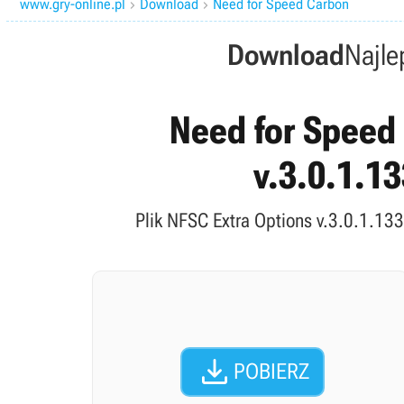
www.gry-online.pl
Download
Need for Speed Carbon


Download
Najle
Need for Speed 
v.3.0.1.13
Plik NFSC Extra Options v.3.0.1.133

POBIERZ