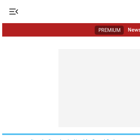

New
PREMIUM