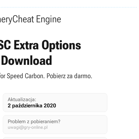
nery
Cheat Engine
SC Extra Options
 - Download
 for Speed Carbon. Pobierz za darmo.
Aktualizacja:
2 października 2020
Problem z pobieraniem?
uwagi@gry-online.pl