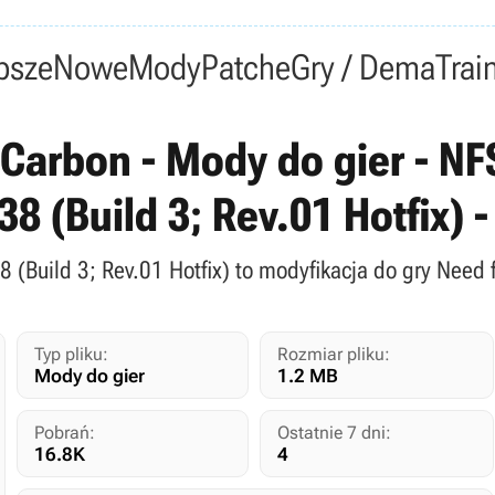
psze
Nowe
Mody
Patche
Gry / Dema
Trai
Carbon - Mody do gier - NF
38 (Build 3; Rev.01 Hotfix)
8 (Build 3; Rev.01 Hotfix) to modyfikacja do gry Need
Typ pliku:
Rozmiar pliku:
Mody do gier
1.2 MB
Pobrań:
Ostatnie 7 dni:
16.8K
4