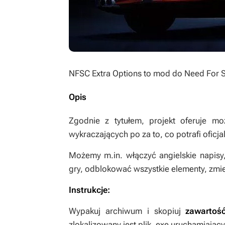
NFSC Extra Options
to mod do
Need For 
Opis
Zgodnie z tytułem, projekt oferuje m
wykraczających po za to, co potrafi oficj
Możemy m.in. włączyć angielskie napisy
gry, odblokować wszystkie elementy, zm
Instrukcje:
Wypakuj archiwum i skopiuj
zawarto
zlokalizowany jest plik .exe uruchamiający