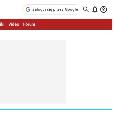



iki
Video
Forum