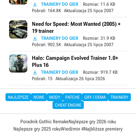

TRAINERY DO GIER
Rozmiar:
11.6 KB
Pobrań:
164.8K
Aktualizacja
25 lipca 2007
Need for Speed: Most Wanted (2005) +
19 trainer

TRAINERY DO GIER
Rozmiar:
31.9 KB
Pobrań:
902.5K
Aktualizacja
25 lipca 2007
Halo: Campaign Evolved Trainer 1.0+
Plus 16

TRAINERY DO GIER
Rozmiar:
919.7 KB
Pobrań:
15
Aktualizacja
26 lipca 2026
NAJLEPSZE
NOWE
MODY
PATCHE
GRY / DEMA
TRAINERY
CHEAT ENGINE
Poradnik Gothic Remake
Najlepsze gry 2026 roku
Najlepsze gry 2025 roku
Wiedźmin 4
Najbliższe premiery