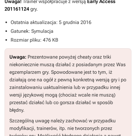
Uwaga!
Trainer współpracuje z wersją
Early Access
201161124
gry.
Ostatnia aktualizacja: 5 grudnia 2016
Gatunek: Symulacja
Rozmiar pliku: 476 KB
Uwaga:
Prezentowane powyżej cheaty oraz triki
niekoniecznie muszą działać z posiadanym przez Was
egzemplarzem gry. Spowodowane jest to tym, iż
działają one na ogół z pewną konkretną wersją gry i po
zainstalowaniu uaktualnienia lub w przypadku innej
wersji językowej mogą (chociaż wcale nie muszą)
przestać działać lub co gorsza działać w sposób
błędny.
Szczególną uwagę należy zachować w przypadku
modyfikacji, trainerów, itp. nie tworzonych przez
twórców gry. Możliwość błędnego działania a nawet