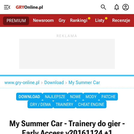




Newsroom
Gry
Rankingi
Listy
Recenzje
PREMIUM
www.gry-online.pl
Download
My Summer Car


DOWNLOAD
NAJLEPSZE
NOWE
MODY
PATCHE
GRY / DEMA
TRAINERY
CHEAT ENGINE
My Summer Car - Trainery do gier -
Early Access v20161124 +1