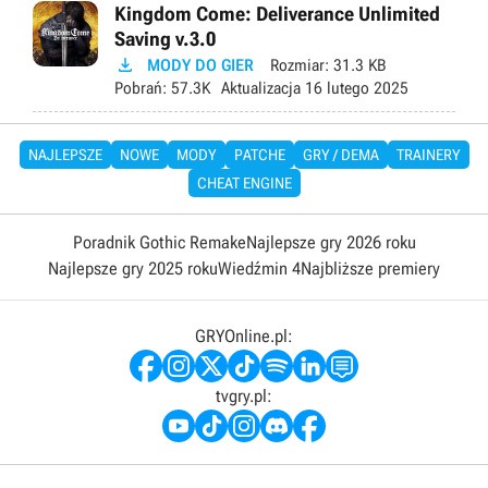
Kingdom Come: Deliverance Unlimited
Saving v.3.0

MODY DO GIER
Rozmiar:
31.3 KB
Pobrań:
57.3K
Aktualizacja
16 lutego 2025
NAJLEPSZE
NOWE
MODY
PATCHE
GRY / DEMA
TRAINERY
CHEAT ENGINE
Poradnik Gothic Remake
Najlepsze gry 2026 roku
Najlepsze gry 2025 roku
Wiedźmin 4
Najbliższe premiery
GRYOnline.pl:
tvgry.pl: