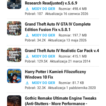
Research Readjusted) v.5.6.9

MODY DO GIER
Rozmiar:
498.4 MB
Pobrań:
107
Aktualizacja
16 czerwca 2026
Grand Theft Auto IV GTA IV Complete
Edition Fusion Fix v.5.0.1

MODY DO GIER
Rozmiar:
197.7 MB
Pobrań:
34.2K
Aktualizacja
13 maja 2026
Grand Theft Auto IV Realistic Car Pack v.4

MODY DO GIER
Rozmiar:
415.1 MB
Pobrań:
129.5K
Aktualizacja
21 marca 2014
Harry Potter i Kamień Filozoficzny
Windows 10 Fix

MODY DO GIER
Rozmiar:
81.7 KB
Pobrań:
32.3K
Aktualizacja
1 października 2020
Gothic Remake Ultimate Engine Tweaks
(Anti-Stutters - More Performance -