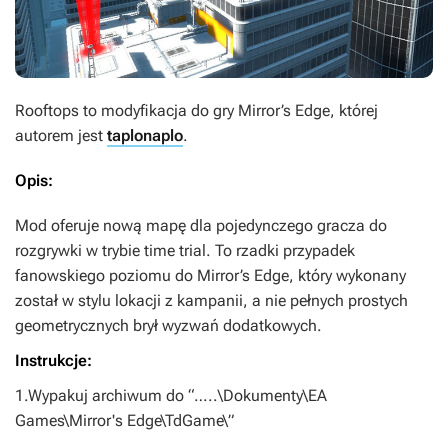
Rooftops
to modyfikacja do gry
Mirror’s Edge
, której
autorem jest
taplonaplo
.
Opis:
Mod oferuje nową mapę dla pojedynczego gracza do
rozgrywki w trybie time trial. To rzadki przypadek
fanowskiego poziomu do
Mirror’s Edge
, który wykonany
został w stylu lokacji z kampanii, a nie pełnych prostych
geometrycznych brył wyzwań dodatkowych.
Instrukcje:
1.Wypakuj archiwum do “…..\Dokumenty\EA
Games\Mirror's Edge\TdGame\”