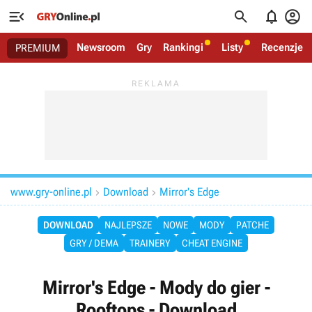




Newsroom
Gry
Rankingi
Listy
Recenzje
PREMIUM
www.gry-online.pl
Download
Mirror's Edge


DOWNLOAD
NAJLEPSZE
NOWE
MODY
PATCHE
GRY / DEMA
TRAINERY
CHEAT ENGINE
Mirror's Edge - Mody do gier -
Rooftops - Download