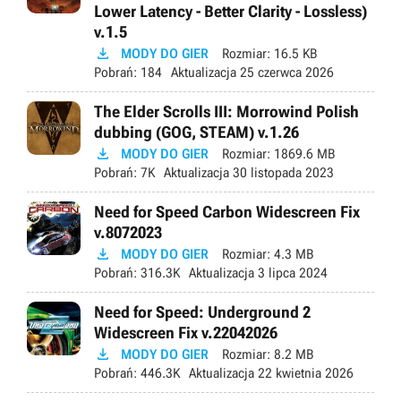
Lower Latency - Better Clarity - Lossless)
v.1.5

MODY DO GIER
Rozmiar:
16.5 KB
Pobrań:
184
Aktualizacja
25 czerwca 2026
The Elder Scrolls III: Morrowind Polish
dubbing (GOG, STEAM) v.1.26

MODY DO GIER
Rozmiar:
1869.6 MB
Pobrań:
7K
Aktualizacja
30 listopada 2023
Need for Speed Carbon Widescreen Fix
v.8072023

MODY DO GIER
Rozmiar:
4.3 MB
Pobrań:
316.3K
Aktualizacja
3 lipca 2024
Need for Speed: Underground 2
Widescreen Fix v.22042026

MODY DO GIER
Rozmiar:
8.2 MB
Pobrań:
446.3K
Aktualizacja
22 kwietnia 2026