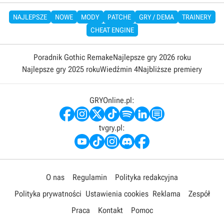
NAJLEPSZE
NOWE
MODY
PATCHE
GRY / DEMA
TRAINERY
CHEAT ENGINE
Poradnik Gothic Remake
Najlepsze gry 2026 roku
Najlepsze gry 2025 roku
Wiedźmin 4
Najbliższe premiery
GRYOnline.pl:
tvgry.pl:
O nas
Regulamin
Polityka redakcyjna
Polityka prywatności
Ustawienia cookies
Reklama
Zespół
Praca
Kontakt
Pomoc