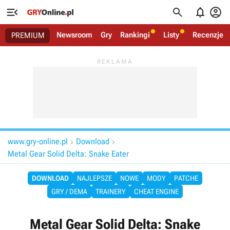




Newsroom
Gry
Rankingi
Listy
Recenzje
PREMIUM
www.gry-online.pl
Download


Metal Gear Solid Delta: Snake Eater
DOWNLOAD
NAJLEPSZE
NOWE
MODY
PATCHE
GRY / DEMA
TRAINERY
CHEAT ENGINE
Metal Gear Solid Delta: Snake