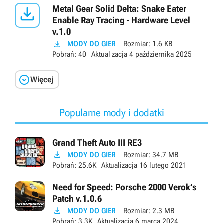

Metal Gear Solid Delta: Snake Eater
Enable Ray Tracing - Hardware Level
v.1.0

MODY DO GIER
Rozmiar:
1.6 KB
Pobrań:
40
Aktualizacja
4 października 2025

Więcej
Popularne mody i dodatki
Grand Theft Auto III RE3

MODY DO GIER
Rozmiar:
34.7 MB
Pobrań:
25.6K
Aktualizacja
16 lutego 2021
Need for Speed: Porsche 2000 Verok’s
Patch v.1.0.6

MODY DO GIER
Rozmiar:
2.3 MB
Pobrań:
3.3K
Aktualizacja
6 marca 2024