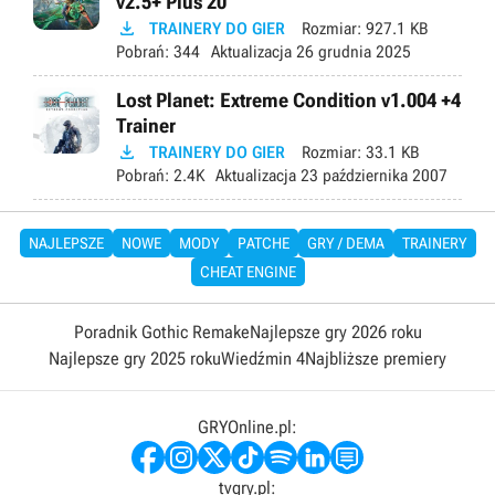
v2.5+ Plus 20

TRAINERY DO GIER
Rozmiar:
927.1 KB
Pobrań:
344
Aktualizacja
26 grudnia 2025
Lost Planet: Extreme Condition v1.004 +4
Trainer

TRAINERY DO GIER
Rozmiar:
33.1 KB
Pobrań:
2.4K
Aktualizacja
23 października 2007
NAJLEPSZE
NOWE
MODY
PATCHE
GRY / DEMA
TRAINERY
CHEAT ENGINE
Poradnik Gothic Remake
Najlepsze gry 2026 roku
Najlepsze gry 2025 roku
Wiedźmin 4
Najbliższe premiery
GRYOnline.pl:
tvgry.pl: