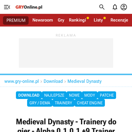




Newsroom
Gry
Rankingi
Listy
Recenzje
PREMIUM
www.gry-online.pl
Download
Medieval Dynasty


DOWNLOAD
NAJLEPSZE
NOWE
MODY
PATCHE
GRY / DEMA
TRAINERY
CHEAT ENGINE
Medieval Dynasty - Trainery do
gier - Alpha 0.1.0.1 +9 Trainer