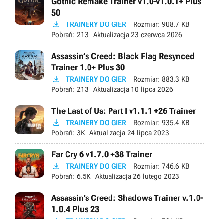
Gothic Remake Trainer v1.0-v1.0.1+ Plus
50

TRAINERY DO GIER
Rozmiar:
908.7 KB
Pobrań:
213
Aktualizacja
23 czerwca 2026
Assassin’s Creed: Black Flag Resynced
Trainer 1.0+ Plus 30

TRAINERY DO GIER
Rozmiar:
883.3 KB
Pobrań:
213
Aktualizacja
10 lipca 2026
The Last of Us: Part I v1.1.1 +26 Trainer

TRAINERY DO GIER
Rozmiar:
935.4 KB
Pobrań:
3K
Aktualizacja
24 lipca 2023
Far Cry 6 v1.7.0 +38 Trainer

TRAINERY DO GIER
Rozmiar:
746.6 KB
Pobrań:
6.5K
Aktualizacja
26 lutego 2023
Assassin's Creed: Shadows Trainer v.1.0-
1.0.4 Plus 23