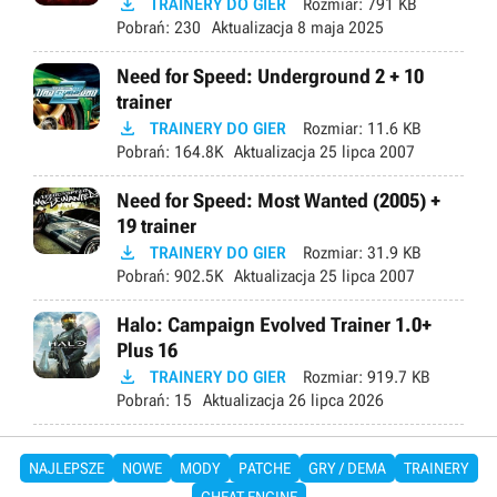

TRAINERY DO GIER
Rozmiar:
791 KB
Pobrań:
230
Aktualizacja
8 maja 2025
Need for Speed: Underground 2 + 10
trainer

TRAINERY DO GIER
Rozmiar:
11.6 KB
Pobrań:
164.8K
Aktualizacja
25 lipca 2007
Need for Speed: Most Wanted (2005) +
19 trainer

TRAINERY DO GIER
Rozmiar:
31.9 KB
Pobrań:
902.5K
Aktualizacja
25 lipca 2007
Halo: Campaign Evolved Trainer 1.0+
Plus 16

TRAINERY DO GIER
Rozmiar:
919.7 KB
Pobrań:
15
Aktualizacja
26 lipca 2026
NAJLEPSZE
NOWE
MODY
PATCHE
GRY / DEMA
TRAINERY
CHEAT ENGINE