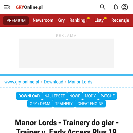




Newsroom
Gry
Rankingi
Listy
Recenzje
PREMIUM
www.gry-online.pl
Download
Manor Lords


DOWNLOAD
NAJLEPSZE
NOWE
MODY
PATCHE
GRY / DEMA
TRAINERY
CHEAT ENGINE
Manor Lords - Trainery do gier -
Trainer v. Early Access Plus 19