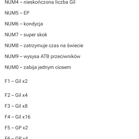
NUM4
– nieskończona liczba Gil
NUM5
– EP
NUM6
– kondycja
NUM7
– super skok
NUM8
– zatrzymuje czas na świecie
NUM9
– wysysa ATB przeciwników
NUM0
– zabija jednym ciosem
F1
– Gil x2
F2
– Gil x4
F3
– Gil x8
F4
– Gil x16
F5
– GP x2
F6
– GP x4