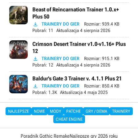
Beast of Reincarnation Trainer 1.0.x+
Plus 50

TRAINERY DO GIER
Rozmiar:
939.4 KB
Pobrań:
11
Aktualizacja
4 sierpnia 2026
Crimson Desert Trainer v1.0-v1.16+ Plus
12

TRAINERY DO GIER
Rozmiar:
915.1 KB
Pobrań:
12
Aktualizacja
4 sierpnia 2026
Baldur's Gate 3 Trainer v. 4.1.1 Plus 21

TRAINERY DO GIER
Rozmiar:
850.4 KB
Pobrań:
1.3K
Aktualizacja
4 maja 2025
NAJLEPSZE
NOWE
MODY
PATCHE
GRY / DEMA
TRAINERY
CHEAT ENGINE
Poradnik Gothic Remake
Najlepsze gry 2026 roku