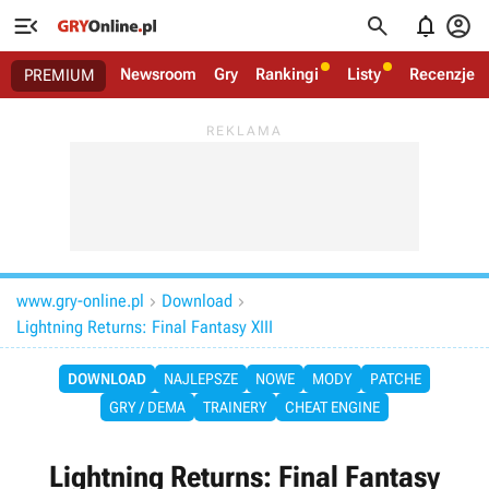




Newsroom
Gry
Rankingi
Listy
Recenzje
PREMIUM
www.gry-online.pl
Download


Lightning Returns: Final Fantasy XIII
DOWNLOAD
NAJLEPSZE
NOWE
MODY
PATCHE
GRY / DEMA
TRAINERY
CHEAT ENGINE
Lightning Returns: Final Fantasy