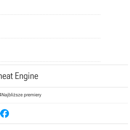
heat Engine
4
Najbliższe premiery