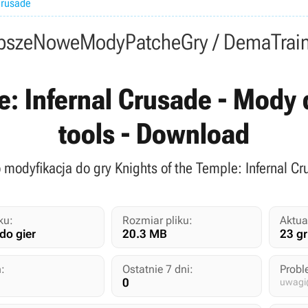
Crusade
psze
Nowe
Mody
Patche
Gry / Dema
Trai
: Infernal Crusade - Mody d
tools - Download
 to modyfikacja do gry Knights of the Temple: Infernal C
ku:
Rozmiar pliku:
Aktua
do gier
20.3 MB
23 g
:
Ostatnie 7 dni:
Probl
0
uwagi@