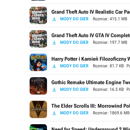
Grand Theft Auto IV Realistic Car Pa

MODY DO GIER
Rozmiar:
415.1 MB
Grand Theft Auto IV GTA IV Complete

MODY DO GIER
Rozmiar:
197.7 MB
Harry Potter i Kamień Filozoficzny

MODY DO GIER
Rozmiar:
81.7 KB
P
Gothic Remake Ultimate Engine Tweak

MODY DO GIER
Rozmiar:
16.5 KB
P
The Elder Scrolls III: Morrowind P

MODY DO GIER
Rozmiar:
1869.6 MB
Need for Speed: Underground 2 Wid