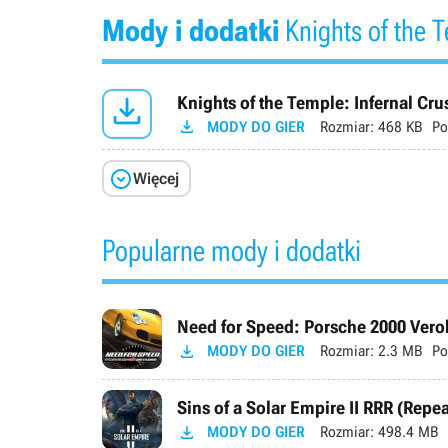
Mody i dodatki
Knights of the T

Knights of the Temple: Infernal Cr

MODY DO GIER
Rozmiar:
468 KB
Po

Więcej
Popularne mody i dodatki
Need for Speed: Porsche 2000 Verok

MODY DO GIER
Rozmiar:
2.3 MB
Po
Sins of a Solar Empire II RRR (Repe

MODY DO GIER
Rozmiar:
498.4 MB