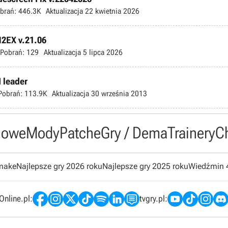
brań:
446.3K
Aktualizacja
22 kwietnia 2026
M2EX v.21.06
Pobrań:
129
Aktualizacja
5 lipca 2026
I leader
Pobrań:
113.9K
Aktualizacja
30 września 2013
owe
Mody
Patche
Gry / Dema
Trainery
C
emake
Najlepsze gry 2026 roku
Najlepsze gry 2025 roku
Wiedźmin 
nline.pl:
tvgry.pl: