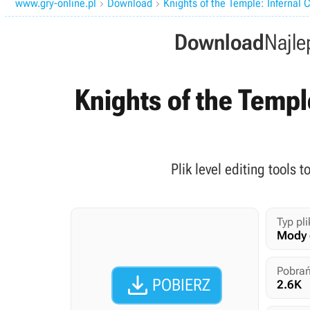
www.gry-online.pl
Download
Knights of the Temple: Infernal 


Download
Najle
Knights of the Temple
Plik level editing tools
Typ pli
Mody 
Pobrań

POBIERZ
2.6K