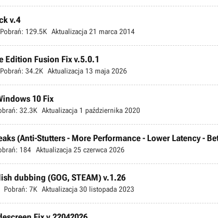
ck v.4
Pobrań:
129.5K
Aktualizacja
21 marca 2014
 Edition Fusion Fix v.5.0.1
Pobrań:
34.2K
Aktualizacja
13 maja 2026
 Windows 10 Fix
obrań:
32.3K
Aktualizacja
1 października 2020
s (Anti-Stutters - More Performance - Lower Latency - Bette
obrań:
184
Aktualizacja
25 czerwca 2026
olish dubbing (GOG, STEAM) v.1.26
Pobrań:
7K
Aktualizacja
30 listopada 2023
escreen Fix v.22042026