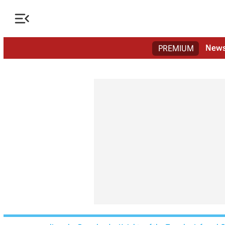

New
PREMIUM