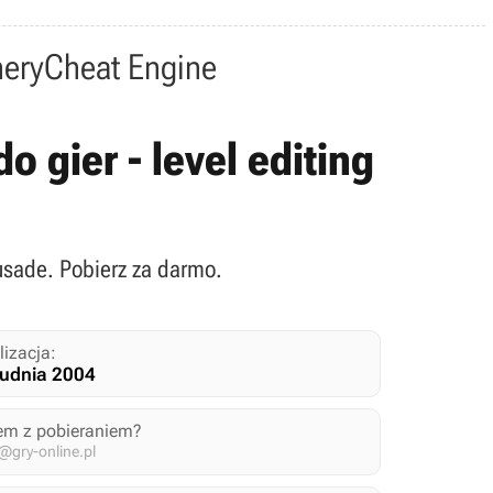
nery
Cheat Engine
o gier - level editing
rusade. Pobierz za darmo.
lizacja:
rudnia 2004
em z pobieraniem?
gry-online.pl