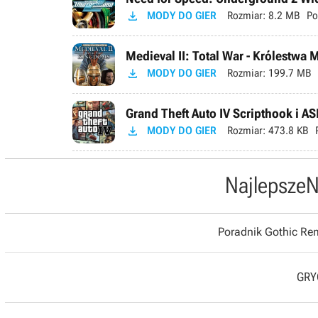

MODY DO GIER
Rozmiar:
8.2 MB
Po
Medieval II: Total War - Królestwa 

MODY DO GIER
Rozmiar:
199.7 MB
Grand Theft Auto IV Scripthook i AS

MODY DO GIER
Rozmiar:
473.8 KB
Najlepsze
N
Poradnik Gothic R
GRYO