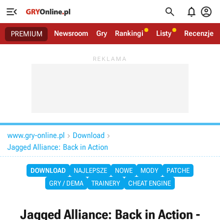




Newsroom
Gry
Rankingi
Listy
Recenzje
PREMIUM
www.gry-online.pl
Download


Jagged Alliance: Back in Action
DOWNLOAD
NAJLEPSZE
NOWE
MODY
PATCHE
GRY / DEMA
TRAINERY
CHEAT ENGINE
Jagged Alliance: Back in Action -