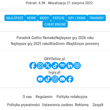
Pobrań:
6.9K
Aktualizacja
21 sierpnia 2022
NAJLEPSZE
NOWE
MODY
PATCHE
GRY / DEMA
TRAINERY
CHEAT ENGINE
Poradnik Gothic Remake
Najlepsze gry 2026 roku
Najlepsze gry 2025 roku
Wiedźmin 4
Najbliższe premiery
GRYOnline.pl:
tvgry.pl:
O nas
Regulamin
Polityka redakcyjna
Polityka prywatności
Ustawienia cookies
Reklama
Zespół