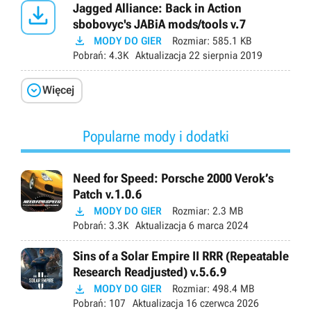

Jagged Alliance: Back in Action
sbobovyc's JABiA mods/tools v.7

MODY DO GIER
Rozmiar:
585.1 KB
Pobrań:
4.3K
Aktualizacja
22 sierpnia 2019

Więcej
Popularne mody i dodatki
Need for Speed: Porsche 2000 Verok’s
Patch v.1.0.6

MODY DO GIER
Rozmiar:
2.3 MB
Pobrań:
3.3K
Aktualizacja
6 marca 2024
Sins of a Solar Empire II RRR (Repeatable
Research Readjusted) v.5.6.9

MODY DO GIER
Rozmiar:
498.4 MB
Pobrań:
107
Aktualizacja
16 czerwca 2026