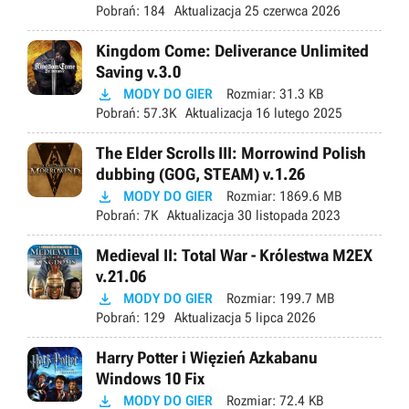
Pobrań:
184
Aktualizacja
25 czerwca 2026
Kingdom Come: Deliverance Unlimited
Saving v.3.0

MODY DO GIER
Rozmiar:
31.3 KB
Pobrań:
57.3K
Aktualizacja
16 lutego 2025
The Elder Scrolls III: Morrowind Polish
dubbing (GOG, STEAM) v.1.26

MODY DO GIER
Rozmiar:
1869.6 MB
Pobrań:
7K
Aktualizacja
30 listopada 2023
Medieval II: Total War - Królestwa M2EX
v.21.06

MODY DO GIER
Rozmiar:
199.7 MB
Pobrań:
129
Aktualizacja
5 lipca 2026
Harry Potter i Więzień Azkabanu
Windows 10 Fix

MODY DO GIER
Rozmiar:
72.4 KB